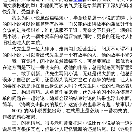
间文质彬彬的举止和侃侃而谈的气质还是给我留下了深刻的印
快朵颐、受益多多。
我以为闪小说虽然篇幅短小，毕竟还是属于小说的范畴，闪小
的闪小说可以说篇篇皆有故事，而又能跳出讲故事的藩篱升华
会议的进展很艰难，谁也说服不了谁，无奈之下只好把一辆好
完小说，在为一辆水摇车的命运叹惋的同时，更多的还是对人
旧社会吃人的本质。
代先生是一位大律师，走南闯北经营生活，阅历不可谓不多
的闪小说，可以看出代先生是一个有故事的人。他的故事不光
我一直觉得，闪小说虽然篇幅不长，可是要写出一篇优秀的
在这方面是下过一番功夫的。读他的作品，总是能感受到新意
一、敢于创新。代先生写闪小说，无疑是很大胆的，他总是
误杀了自己的上司，还是因为装死才逃过了战争的劫难，让人
的毒蛇不就是睡在自己身边的人吗？代先生闪小说的创新还表
二、构思精巧。从单篇作品来看，代先生的闪小说在谋篇布局
单的问题在一起讨论，随着会议的结束讨论的结果也浮出水面
简单。《海鹰突击队内的叛徒》这篇小说也非常有趣，故事以
600字的闪小说要想出彩，在构思上是必须下一番功夫的。
作者的精心布局。
三、闪亮结尾。很多老师常常把闪小说比作小说界的一道闪
说尽管有很多亮点，但最让人记忆犹新的还是结尾。以《遇到