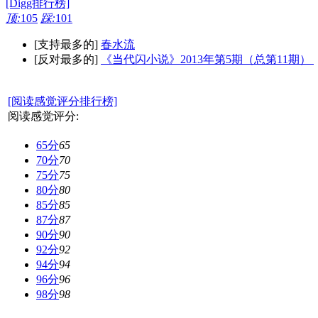
[Digg排行榜]
顶:
105
踩:
101
[支持最多的]
春水流
[反对最多的]
《当代闪小说》2013年第5期（总第11期）
[阅读感觉评分排行榜]
阅读感觉评分:
65分
65
70分
70
75分
75
80分
80
85分
85
87分
87
90分
90
92分
92
94分
94
96分
96
98分
98