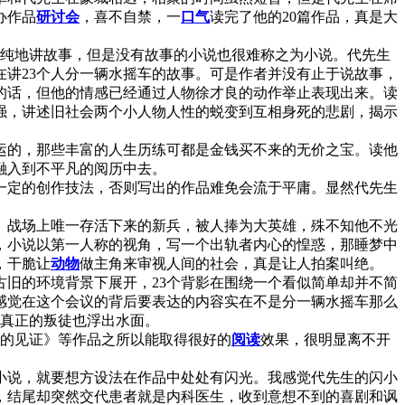
办作品
研讨会
，喜不自禁，一
口气
读完了他的20篇作品，真是大
纯地讲故事，但是没有故事的小说也很难称之为小说。代先生
讲23个人分一辆水摇车的故事。可是作者并没有止于说故事，
的话，但他的情感已经通过人物徐才良的动作举止表现出来。读
强，讲述旧社会两个小人物人性的蜕变到互相身死的悲剧，揭示
的，那些丰富的人生历练可都是金钱买不来的无价之宝。读他
融入到不平凡的阅历中去。
定的创作技法，否则写出的作品难免会流于平庸。显然代先生
。战场上唯一存活下来的新兵，被人捧为大英雄，殊不知他不光
，小说以第一人称的视角，写一个出轨者内心的惶惑，那睡梦中
，干脆让
动物
做主角来审视人间的社会，真是让人拍案叫绝。
旧的环境背景下展开，23个背影在围绕一个看似简单却并不简
感觉在这个会议的背后要表达的内容实在不是分一辆水摇车那么
，真正的叛徒也浮出水面。
的见证》等作品之所以能取得很好的
阅读
效果，很明显离不开
说，就要想方设法在作品中处处有闪光。我感觉代先生的闪小
，结尾却突然交代患者就是内科医生，收到意想不到的喜剧和讽