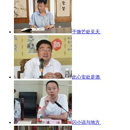
于微芒处见天
此心安处是酒
闪小说与地方