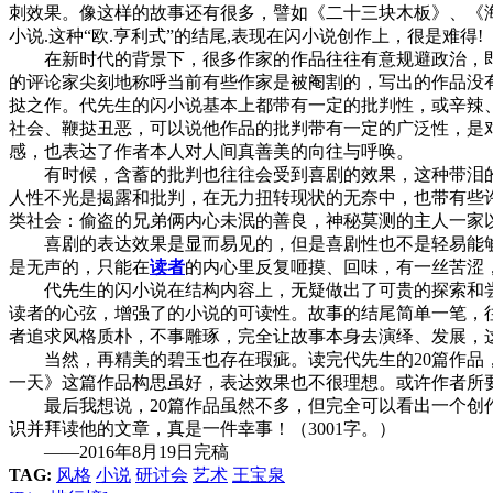
刺效果。像这样的故事还有很多，譬如《二十三块木板》、《
小说.这种“欧.亨利式”的结尾,表现在闪小说创作上，很是难得!
在新时代的背景下，很多作家的作品往往有意规避政治，即
的评论家尖刻地称呼当前有些作家是被阉割的，写出的作品没
挞之作。代先生的闪小说基本上都带有一定的批判性，或辛辣
社会、鞭挞丑恶，可以说他作品的批判带有一定的广泛性，是
感，也表达了作者本人对人间真善美的向往与呼唤。
有时候，含蓄的批判也往往会受到喜剧的效果，这种带泪的
人性不光是揭露和批判，在无力扭转现状的无奈中，也带有些
类社会：偷盗的兄弟俩内心未泯的善良，神秘莫测的主人一家
喜剧的表达效果是显而易见的，但是喜剧性也不是轻易能够
是无声的，只能在
读者
的内心里反复咂摸、回味，有一丝苦涩
代先生的闪小说在结构内容上，无疑做出了可贵的探索和尝
读者的心弦，增强了的小说的可读性。故事的结尾简单一笔，
者追求风格质朴，不事雕琢，完全让故事本身去演绎、发展，
当然，再精美的碧玉也存在瑕疵。读完代先生的20篇作品，
一天》这篇作品构思虽好，表达效果也不很理想。或许作者所
最后我想说，20篇作品虽然不多，但完全可以看出一个创作
识并拜读他的文章，真是一件幸事！（3001字。）
——2016年8月19日完稿
TAG:
风格
小说
研讨会
艺术
王宝泉