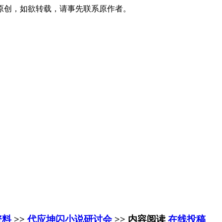
原创，如欲转载，请事先联系原作者。
资料
>>
代应坤闪小说研讨会
>> 内容阅读
在线投稿