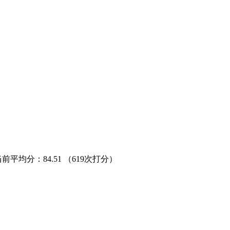
当前平均分：
84.51
（619次打分）