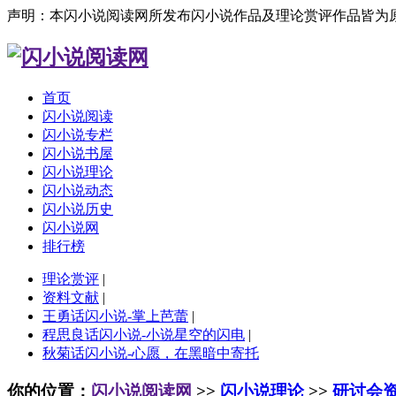
声明：本闪小说阅读网所发布闪小说作品及理论赏评作品皆为
首页
闪小说阅读
闪小说专栏
闪小说书屋
闪小说理论
闪小说动态
闪小说历史
闪小说网
排行榜
理论赏评
|
资料文献
|
王勇话闪小说-掌上芭蕾
|
程思良话闪小说-小说星空的闪电
|
秋菊话闪小说-心愿，在黑暗中寄托
你的位置：
闪小说阅读网
>>
闪小说理论
>>
研讨会