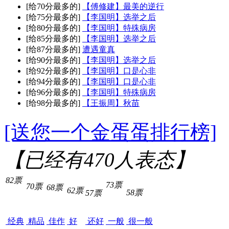
[给70分最多的]
【傅修建】最美的逆行
[给75分最多的]
【李国明】选举之后
[给80分最多的]
【李国明】特殊病房
[给85分最多的]
【李国明】选举之后
[给87分最多的]
遭遇童真
[给90分最多的]
【李国明】选举之后
[给92分最多的]
【李国明】口是心非
[给94分最多的]
【李国明】口是心非
[给96分最多的]
【李国明】特殊病房
[给98分最多的]
【王振周】秋苗
[送您一个金蛋蛋排行榜]
【已经有
470
人表态】
82票
73票
70票
68票
62票
58票
57票
经典
精品
佳作
好
还好
一般
很一般