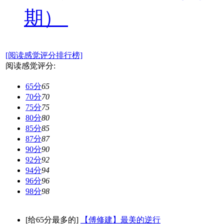
期）
[阅读感觉评分排行榜]
阅读感觉评分:
65分
65
70分
70
75分
75
80分
80
85分
85
87分
87
90分
90
92分
92
94分
94
96分
96
98分
98
[给65分最多的]
【傅修建】最美的逆行