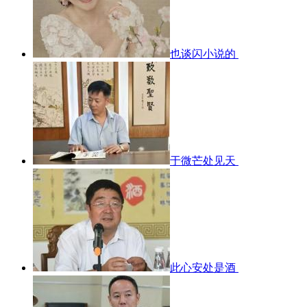
也谈闪小说的
于微芒处见天
此心安处是酒