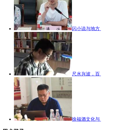
闪小说与地方
尺水兴波，百
徐福酒文化与