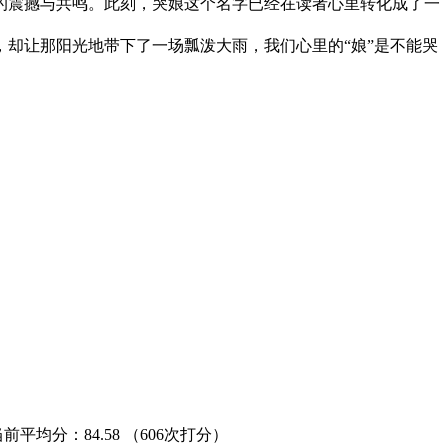
的震撼与共鸣。此刻，哭娘这个名字已经在读者心里转化成了一
却让那阳光地带下了一场瓢泼大雨，我们心里的“娘”是不能哭
当前平均分：
84.58
（606次打分）