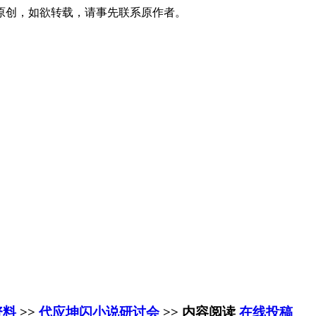
原创，如欲转载，请事先联系原作者。
资料
>>
代应坤闪小说研讨会
>> 内容阅读
在线投稿