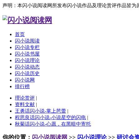
声明：本闪小说阅读网所发布闪小说作品及理论赏评作品皆为
首页
闪小说阅读
闪小说专栏
闪小说书屋
闪小说理论
闪小说动态
闪小说历史
闪小说网
排行榜
理论赏评
|
资料文献
|
王勇话闪小说-掌上芭蕾
|
程思良话闪小说-小说星空的闪电
|
秋菊话闪小说-心愿，在黑暗中寄托
你的位置：
闪小说阅读网
>>
闪小说理论
>>
研讨会