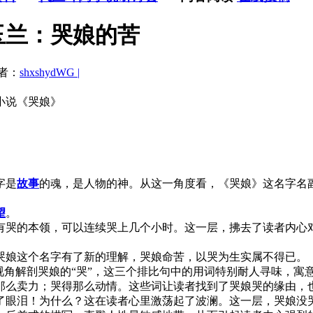
玉兰：哭娘的苦
者：
shxshydWG |
小说《哭娘》
字是
故事
的魂，是人物的神。从这一角度看，《哭娘》这名字名
望
。
哭的本领，可以连续哭上几个小时。这一层，拂去了读者内心对
娘这个名字有了新的理解，哭娘命苦，以哭为生实属不得已。
角解剖哭娘的“哭”，这三个排比句中的用词特别耐人寻味，寓意
那么卖力；哭得那么动情。这些词让读者找到了哭娘哭的缘由，
眼泪！为什么？这在读者心里激荡起了波澜。这一层，哭娘没哭