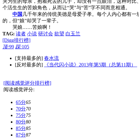
哭为生的母亲，抱着死去的儿子，却没有一点眼泪，这种对比
个活生生的苦娘角色，从而让“哭”与“苦”字不同而意相通。
中国
几千年来的传统美德是母爱子孝。每个人内心都有一
的，但“娘”却哭了一辈子。
哭娘……苦娘啊！
TAG:
读者
小说
研讨会
欲望
白玉兰
[Digg排行榜]
顶:
99
踩:
105
[支持最多的]
春水流
[反对最多的]
《当代闪小说》2013年第5期（总第11期）
[阅读感觉评分排行榜]
阅读感觉评分:
65分
65
70分
70
75分
75
80分
80
85分
85
87分
87