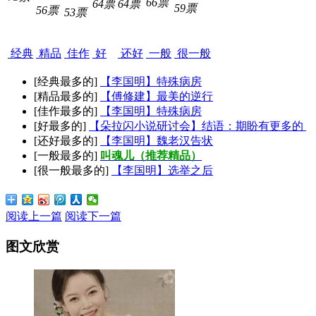
66票
64票
64票
59票
56票
53票
经典
精品
佳作
好
还好
一般
很一般
[经典最多的]
【李国明】特殊病房
[精品最多的]
【傅修建】最美的逆行
[佳作最多的]
【李国明】特殊病房
[好最多的]
【朵拉闪小说研讨会】结语：期盼有更多的
[还好最多的]
【李国明】魏老汉告状
[一般最多的]
叫魂儿（推荐精品）
[很一般最多的]
【李国明】选举之后
阅读上一篇
阅读下一篇
图文欣赏