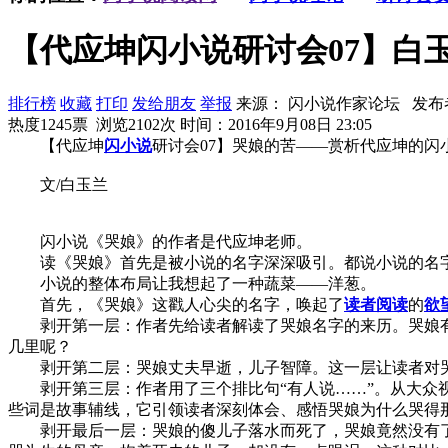
【代应坤闪小说研讨会07】白
排行榜
收藏
打印
发给朋友
举报
来源： 闪小说作家论坛 发布
热度1245票 浏览2102次
时间：2016年9月08日 23:05
【代应坤
闪小说
研讨会07】哭娘的苦——赏析代应坤的闪
文/白玉兰
闪小说《哭娘》的作者是代应坤老师。
读《哭娘》首先是被小说的名字深深吸引。都说小说的名
小说的整体布局让我想起了一种蔬菜——洋葱。
首先，《哭娘》这戳人心尖的名字，唤起了
读者
阅读
的
欲
剥开第一层：作者先给读者解读了哭娘名字的来历。哭娘有
几里呢？
剥开第二层：哭娘丈夫早逝，儿子智障。这一层让读者对哭
剥开第三层：作者用了三个排比句“有人说……”。从大众视
些词是故事辅线，它引领读者深刻体会、感悟哭娘为什么哭得
剥开最后一层：哭娘的傻儿子落水而死了，哭娘竟然没有了