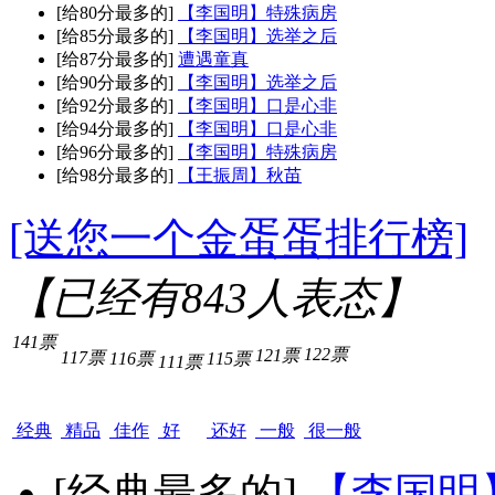
[给80分最多的]
【李国明】特殊病房
[给85分最多的]
【李国明】选举之后
[给87分最多的]
遭遇童真
[给90分最多的]
【李国明】选举之后
[给92分最多的]
【李国明】口是心非
[给94分最多的]
【李国明】口是心非
[给96分最多的]
【李国明】特殊病房
[给98分最多的]
【王振周】秋苗
[送您一个金蛋蛋排行榜]
【已经有
843
人表态】
141票
122票
121票
117票
116票
115票
111票
经典
精品
佳作
好
还好
一般
很一般
[经典最多的]
【李国明