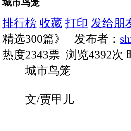
城市鸟笼
排行榜
收藏
打印
发给朋
精选300篇》 发布者：
s
热度2343票 浏览4392次
城市鸟笼
文/贾甲儿