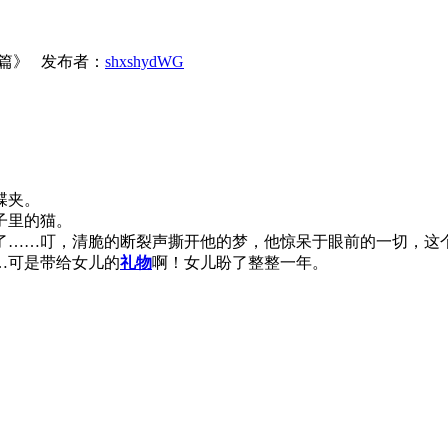
0篇》 发布者：
shxshydWG
蝶夹。
子里的猫。
……叮，清脆的断裂声撕开他的梦，他惊呆于眼前的一切，这个
…可是带给女儿的
礼物
啊！女儿盼了整整一年。