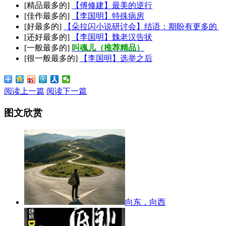
[精品最多的]
【傅修建】最美的逆行
[佳作最多的]
【李国明】特殊病房
[好最多的]
【朵拉闪小说研讨会】结语：期盼有更多的
[还好最多的]
【李国明】魏老汉告状
[一般最多的]
叫魂儿（推荐精品）
[很一般最多的]
【李国明】选举之后
阅读上一篇
阅读下一篇
图文欣赏
向东，向西