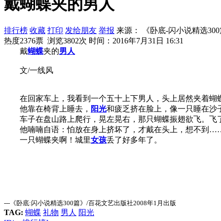
戴蝴蝶夹的男人
排行榜
收藏
打印
发给朋友
举报
来源： 《卧底-闪小说精选30
热度2376票 浏览3802次
时间：2016年7月31日 16:31
戴
蝴蝶
夹的
男人
文/一线风
在回家车上，我看到一个五十上下男人，头上居然夹着蝴
他靠在椅背上睡去，
阳光
和疲乏挤在脸上，像一只睡在沙
车子在盘山路上爬行，晃左晃右，那只蝴蝶振翅欲飞。飞了
他喃喃自语：怕放在身上挤坏了，才戴在头上，想不到…
一只蝴蝶夹啊！城里
女孩
丢了好多年了。
---《卧底:闪小说精选300篇》/百花文艺出版社2008年1月出版
TAG:
蝴蝶
礼物
男人
阳光