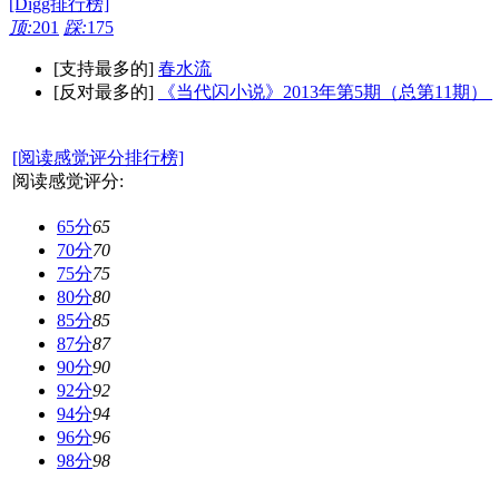
[Digg排行榜]
顶:
201
踩:
175
[支持最多的]
春水流
[反对最多的]
《当代闪小说》2013年第5期（总第11期）
[阅读感觉评分排行榜]
阅读感觉评分:
65分
65
70分
70
75分
75
80分
80
85分
85
87分
87
90分
90
92分
92
94分
94
96分
96
98分
98