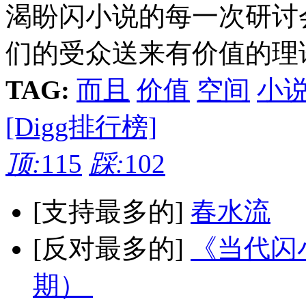
渴盼闪小说的每一次研讨
们的受众送来有价值的理论
TAG:
而且
价值
空间
小
[Digg排行榜]
顶:
115
踩:
102
[支持最多的]
春水流
[反对最多的]
《当代闪小
期）