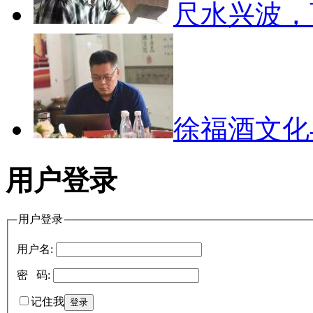
尺水兴波
徐福酒文
用户登录
用户登录
用户名:
密 码:
记住我