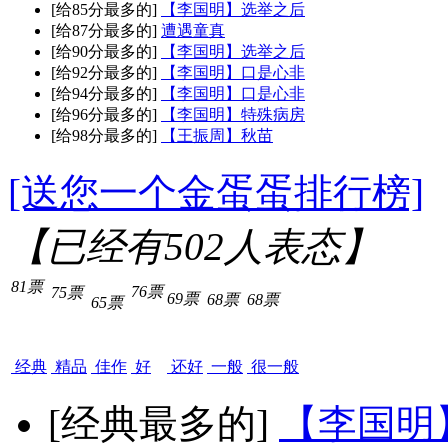
[给85分最多的]
【李国明】选举之后
[给87分最多的]
遭遇童真
[给90分最多的]
【李国明】选举之后
[给92分最多的]
【李国明】口是心非
[给94分最多的]
【李国明】口是心非
[给96分最多的]
【李国明】特殊病房
[给98分最多的]
【王振周】秋苗
[送您一个金蛋蛋排行榜]
【已经有
502
人表态】
81票
76票
75票
69票
68票
68票
65票
经典
精品
佳作
好
还好
一般
很一般
[经典最多的]
【李国明