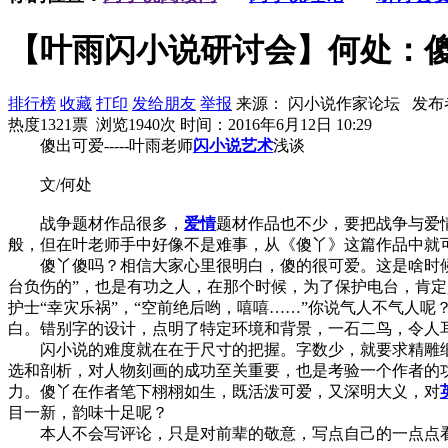
【叶雨闪小说研讨会】何处：傻
排行榜
收藏
打印
发给朋友
举报
来源： 闪小说作家论坛 发布
热度1321票 浏览1940次
时间：2016年6月12日 10:29
傻出可爱-----叶雨老师
闪小说
艺术
浅谈
文/何处
战争题材作品很多，
爱情
题材作品也不少，要把战争与爱
般，但在叶老师手中好像不是难事，从《傻丫》这篇作品中就
傻丫傻吗？相信大家心里很明白，傻的很可爱。这是啥时候的
台负伤的”，也是有功之人，在那个时候，为了保护电台，肯定
护士“幸灾乐祸”，“空前绝后哟，嘻嘻……”你说气人不气人呢
白。错别字的设计，点明了特定环境和背景，一石二鸟，令人
闪小说的难度就在在于尺寸的把握。字数少，就要求精雕细
选和剖析，对人物刻画的成功至关重要，也是考验一个作者的
力。傻丫在作者笔下栩栩如生，既活泼可爱，又深明大义，对
目一新，韵味十足呢？
本人不会写评论，只是对前辈的敬意，写点自己的一点点看