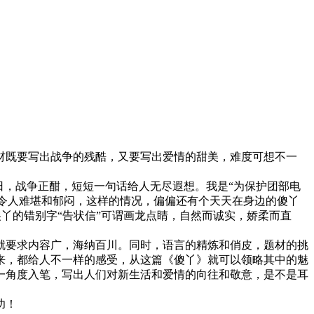
材既要写出战争的残酷，又要写出爱情的甜美，难度可想不一
，战争正酣，短短一句话给人无尽遐想。我是“为保护团部电
实令人难堪和郁闷，这样的情况，偏偏还有个天天在身边的傻丫
傻丫的错别字“告状信”可谓画龙点睛，自然而诚实，娇柔而直
要求内容广，海纳百川。同时，语言的精炼和俏皮，题材的挑
来，都给人不一样的感受，从这篇《傻丫》就可以领略其中的魅
一角度入笔，写出人们对新生活和爱情的向往和敬意，是不是耳
功！