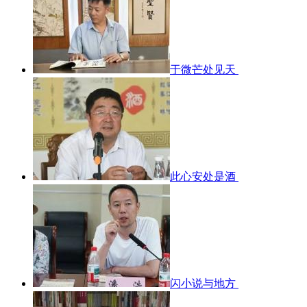
于微芒处见天
此心安处是酒
闪小说与地方