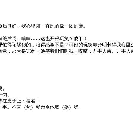
。
后良好，我心里却一直乱的像一团乱麻。
绝后哟，嘻嘻……这也开得玩笑？傻丫！
忙得陀螺似的，咱得感激不是？可她的玩笑却分明刺得我心里
豪，那天换完药，她笑着悄悄叫我：哎哎，万事大吉、万事大
。
脱。
一句。
摔在桌子上：看看！
事。不言（然）就命令他取（娶）我。