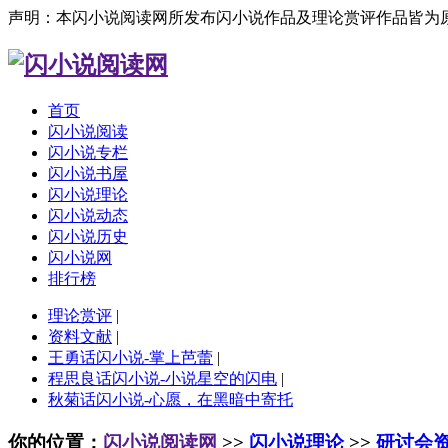
声明：本闪小说阅读网所发布闪小说作品及理论赏评作品皆为
首页
闪小说阅读
闪小说专栏
闪小说书屋
闪小说理论
闪小说动态
闪小说历史
闪小说网
排行榜
理论赏评
|
资料文献
|
王勇话闪小说-掌上芭蕾
|
程思良话闪小说-小说星空的闪电
|
秋菊话闪小说-心愿，在黑暗中寄托
你的位置：
闪小说阅读网
>>
闪小说理论
>>
研讨会