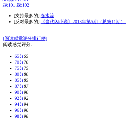
顶:
101
踩:
102
[支持最多的]
春水流
[反对最多的]
《当代闪小说》2013年第5期（总第11期）
[阅读感觉评分排行榜]
阅读感觉评分:
65分
65
70分
70
75分
75
80分
80
85分
85
87分
87
90分
90
92分
92
94分
94
96分
96
98分
98