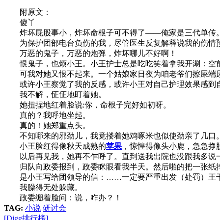
附原文：
傻丫
炸坏屁股事小，炸坏命根子可不得了——俺家是三代单传
为保护团部电台负伤的我，尽管医生反复解释说我的伤情预
万恶的鬼子，万恶的炮弹，炸坏哪儿不好啊！
恨鬼子，也烦小王。小王护士总是吃吃笑着拿我开涮：空前
可我对她又恨不起来。一个姑娘家日夜为咱老爷们擦屎端尿
或许小王察觉了我的反感，或许小王对自己护理效果感到自
我不解，怔怔地盯着她。
她扭捏地红着脸说:你，命根子完好如初呀。
真的？我呼地坐起。
真的！她郑重点头。
不知哪来的邪劲儿，我竟搂着她鸡啄米也似使劲亲了几口
小王脸红得像秋天成熟的
苹果
，惊惶得像头小鹿，急急挣
以后再见我，她再不乍呼了。直到送我出院也没跟我多说
归队向政委报到，政委眯眼看我半天。然后啪的把一张纸
是小王写给团领导的信：……一定要严重出发（处罚）王干
我臊得无处躲藏。
政委绷着脸问：说，咋办？！
TAG:
小说
研讨会
[Digg排行榜]