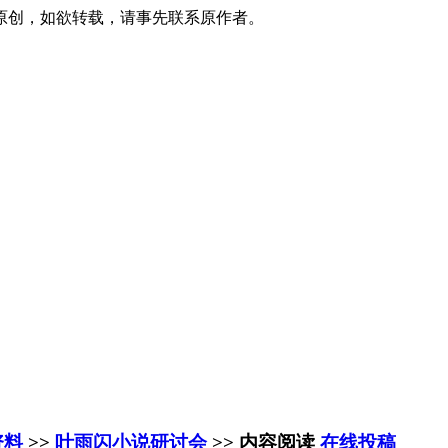
原创，如欲转载，请事先联系原作者。
资料
>>
叶雨闪小说研讨会
>> 内容阅读
在线投稿