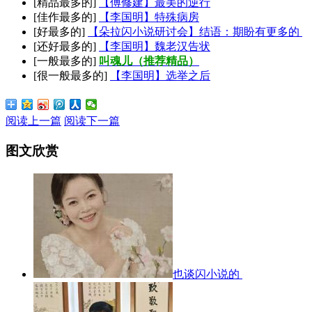
[精品最多的]
【傅修建】最美的逆行
[佳作最多的]
【李国明】特殊病房
[好最多的]
【朵拉闪小说研讨会】结语：期盼有更多的
[还好最多的]
【李国明】魏老汉告状
[一般最多的]
叫魂儿（推荐精品）
[很一般最多的]
【李国明】选举之后
阅读上一篇
阅读下一篇
图文欣赏
也谈闪小说的