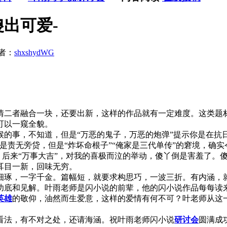
出可爱-
者：
shxshydWG
情二者融合一块，还要出新，这样的作品就有一定难度。这类题
可以一窥全貌。
事，不知道，但是“万恶的鬼子，万恶的炮弹”提示你是在抗日
是责无旁贷，但是“炸坏命根子”“俺家是三代单传”的窘境，确
？后来“万事大吉”，对我的喜极而泣的举动，傻丫倒是害羞了。
耳目一新，回味无穷。
琢，一字千金。篇幅短，就要求构思巧，一波三折。有内涵，就
功底和见解。叶雨老师是闪小说的前辈，他的闪小说作品每每读
英雄
的敬仰，油然而生爱意，这样的爱情有何不可？叶老师从这
法，有不对之处，还请海涵。祝叶雨老师闪小说
研讨会
圆满成