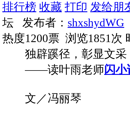
排行榜
收藏
打印
发给朋
坛 发布者：
shxshydWG
热度1200票 浏览1851次
独辟蹊径，彰显文采
——读叶雨老师
闪小
文／冯丽琴