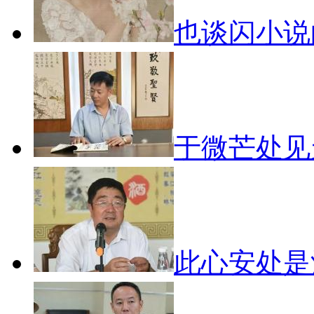
也谈闪小
于微芒处
此心安处