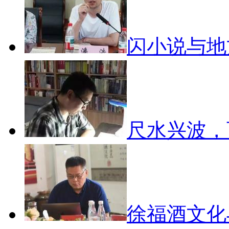
闪小说与
尺水兴波
徐福酒文