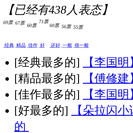
【已经有
438
人表态】
71票
69票
67票
60票
60票
56票
55票
经典
精品
佳作
好
还好
一般
很一般
[经典最多的]
【李国明
[精品最多的]
【傅修建
[佳作最多的]
【李国明
[好最多的]
【朵拉闪小
的