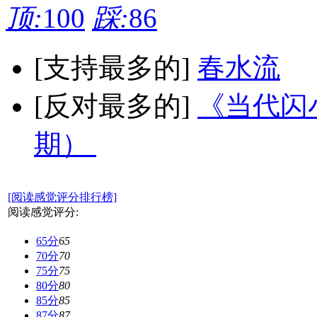
顶:
100
踩:
86
[支持最多的]
春水流
[反对最多的]
《当代闪小
期）
[阅读感觉评分排行榜]
阅读感觉评分:
65分
65
70分
70
75分
75
80分
80
85分
85
87分
87