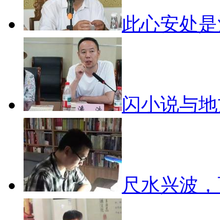
此心安处
闪小说与
尺水兴波