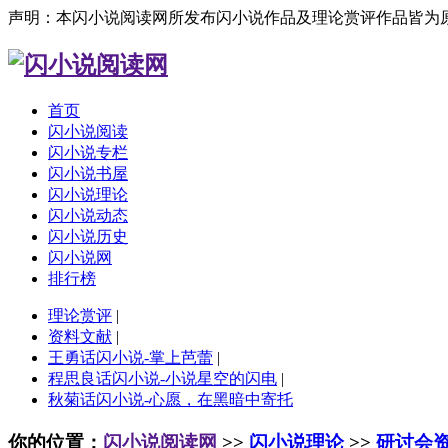
声明：本闪小说阅读网所发布闪小说作品及理论赏评作品皆为
首页
闪小说阅读
闪小说专栏
闪小说书屋
闪小说理论
闪小说动态
闪小说历史
闪小说网
排行榜
理论赏评
|
资料文献
|
王勇话闪小说-掌上芭蕾
|
程思良话闪小说-小说星空的闪电
|
秋菊话闪小说-心愿，在黑暗中寄托
你的位置：
闪小说阅读网
>>
闪小说理论
>>
研讨会