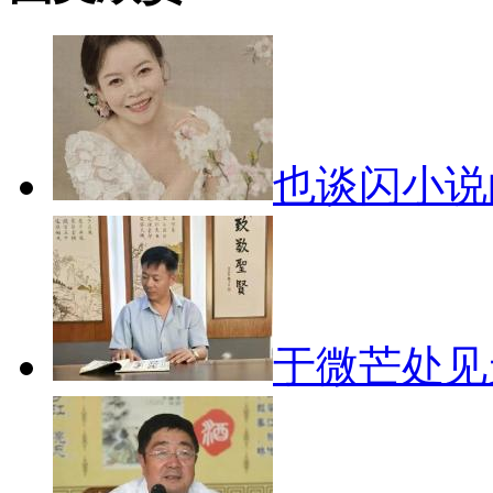
也谈闪小
于微芒处