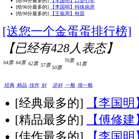
[给94分最多的]
【李国明】口是心非
[给96分最多的]
【李国明】特殊病房
[给98分最多的]
【王振周】秋苗
[送您一个金蛋蛋排行榜]
【已经有
428
人表态】
70票
64票
64票
62票
61票
57票
50票
经典
精品
佳作
好
还好
一般
很一般
[经典最多的]
【李国明
[精品最多的]
【傅修建
[佳作最多的]
【李国明