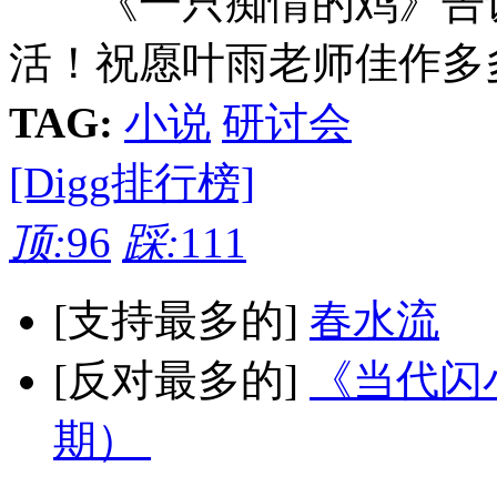
《一只痴情的鸡》告诉
活！祝愿叶雨老师佳作多
TAG:
小说
研讨会
[Digg排行榜]
顶:
96
踩:
111
[支持最多的]
春水流
[反对最多的]
《当代闪小
期）