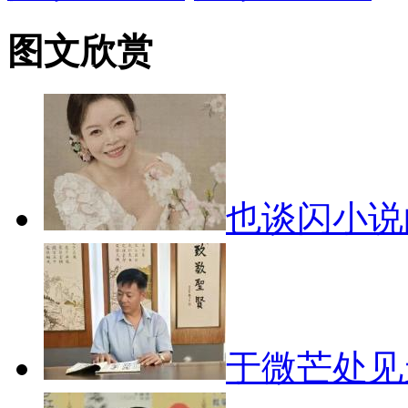
图文欣赏
也谈闪小
于微芒处