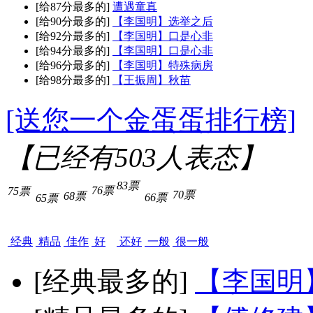
[给87分最多的]
遭遇童真
[给90分最多的]
【李国明】选举之后
[给92分最多的]
【李国明】口是心非
[给94分最多的]
【李国明】口是心非
[给96分最多的]
【李国明】特殊病房
[给98分最多的]
【王振周】秋苗
[送您一个金蛋蛋排行榜]
【已经有
503
人表态】
83票
76票
75票
70票
68票
66票
65票
经典
精品
佳作
好
还好
一般
很一般
[经典最多的]
【李国明