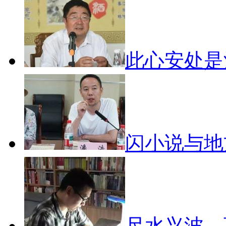
此心安处
闪小说与
尺水兴波