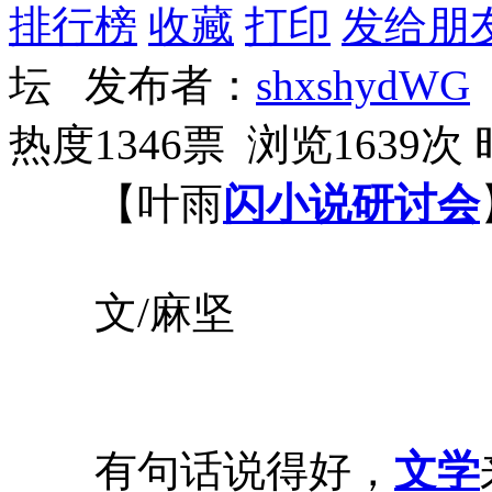
排行榜
收藏
打印
发给朋
坛 发布者：
shxshydWG
热度1346票 浏览1639次
【叶雨
闪小说
研讨会
文/麻坚
有句话说得好，
文学