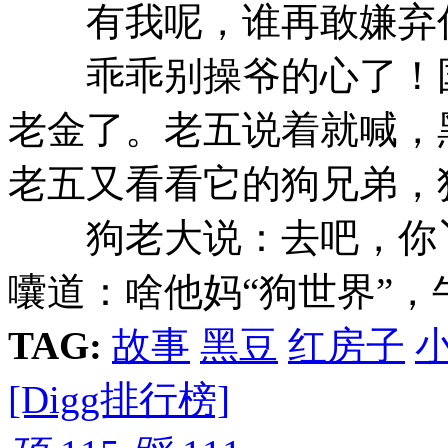
有我呢，谁再敢嫌弃你
乖乖别操爷的心了！国
老金了。老五说着就喊，
老五又看看它的狗兄弟，
狗老大说：去吧，你丫
囔道：啥他妈“狗世界”，
TAG:
故事
黑豆
红房子
[Digg排行榜]