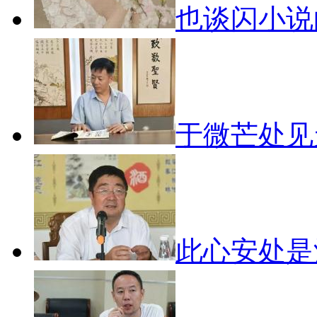
也谈闪小
于微芒处
此心安处