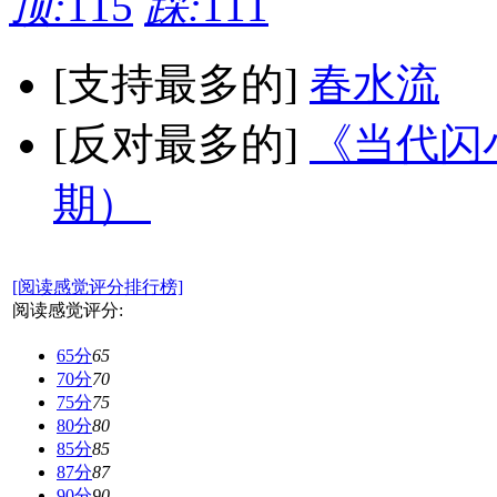
顶:
115
踩:
111
[支持最多的]
春水流
[反对最多的]
《当代闪小
期）
[阅读感觉评分排行榜]
阅读感觉评分:
65分
65
70分
70
75分
75
80分
80
85分
85
87分
87
90分
90