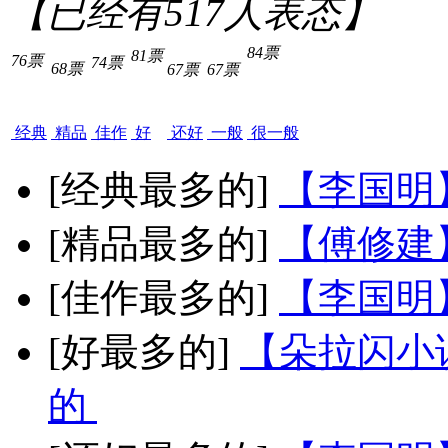
【已经有
517
人表态】
84票
81票
76票
74票
68票
67票
67票
经典
精品
佳作
好
还好
一般
很一般
[经典最多的]
【李国明
[精品最多的]
【傅修建
[佳作最多的]
【李国明
[好最多的]
【朵拉闪小
的