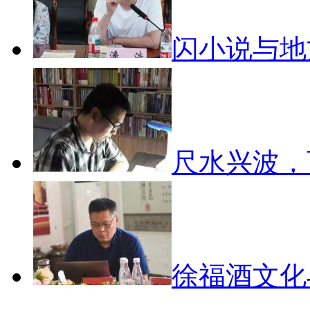
闪小说与
尺水兴波
徐福酒文