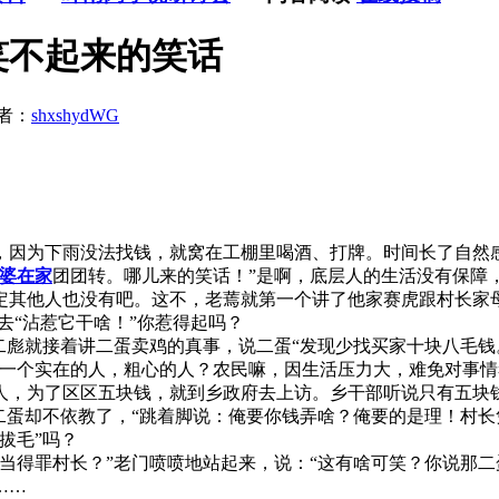
笑不起来的笑话
者：
shxshydWG
为下雨没法找钱，就窝在工棚里喝酒、打牌。时间长了自然感
婆
在家
团团转。哪儿来的笑话！”是啊，底层人的生活没有保障
他人也没有吧。这不，老蔫就第一个讲了他家赛虎跟村长家母
你去“沾惹它干啥！”你惹得起吗？
彪就接着讲二蛋卖鸡的真事，说二蛋“发现少找买家十块八毛钱。
是一个实在的人，粗心的人？农民嘛，因生活压力大，难免对事情
为了区区五块钱，就到乡政府去上访。乡干部听说只有五块钱
二蛋却不依教了，“跳着脚说：俺要你钱弄啥？俺要的是理！村长
拔毛”吗？
得罪村长？”老门喷喷地站起来，说：“这有啥可笑？你说那二
……