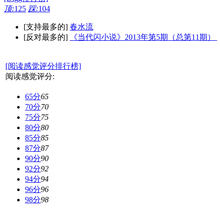
顶:
125
踩:
104
[支持最多的]
春水流
[反对最多的]
《当代闪小说》2013年第5期（总第11期）
[阅读感觉评分排行榜]
阅读感觉评分:
65分
65
70分
70
75分
75
80分
80
85分
85
87分
87
90分
90
92分
92
94分
94
96分
96
98分
98