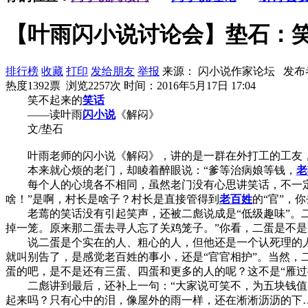
【叶雨闪小说讨论会】垫石：
排行榜
收藏
打印
发给朋友
举报
来源： 闪小说作家论坛 发布
热度1392票 浏览2257次
时间：2016年5月17日 17:04
笑不起来的
笑话
——读叶雨
闪小说
《解闷》
文/垫石
叶雨老师的闪小说《解闷》，讲的是一群在外打工的工友，因
本来就心烦的老门，却睖着醉眼说：“爹等治病娘等钱，
老
每个人的心境各不相同，虽然老门没有心思讲笑话，不一定其
啥！”是啊，村长是啥子？村长是直接管得到
老百姓
的“官”，
老蔫的笑话没有引起笑声，还被二彪说成是“低级趣味”。二
掉一笼。原来那二蛋去寻人忘了关鸡笼子。”你看，二蛋是不
说二蛋是个实在的人、粗心的人，但他还是一个认死理的人，
就叫别告了，是感觉老百姓的事小，还是“官官相护”。当然，
蛋的吧，是不是还有三蛋、四蛋和更多的人的呢？这不是“雁过
二彪讲到最后，还补上一句：“大家说可笑不，为五块钱值当
起来吗？只有心中的泪，像屋外的雨一样，还在淅淅沥沥的下