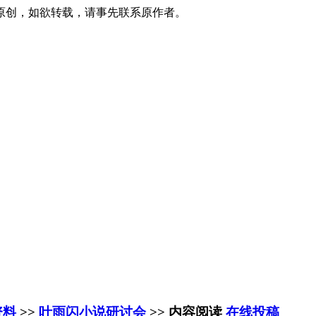
原创，如欲转载，请事先联系原作者。
资料
>>
叶雨闪小说研讨会
>> 内容阅读
在线投稿