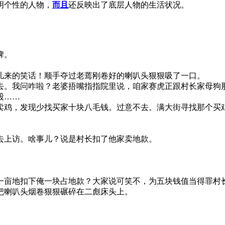
明个性的人物，
而且
还反映出了底层人物的生活状况。
牌。
来的笑话！顺手夺过老蔫刚卷好的喇叭头狠狠吸了一口。
。我问咋啦？老婆捂嘴指指院里说，咱家赛虎正跟村长家母狗那
股……
鸡，发现少找买家十块八毛钱。过意不去。满大街寻找那个买鸡
上访。啥事儿？说是村长扣了他家卖地款。
亩地扣下俺一块占地款？大家说可笑不，为五块钱值当得罪村
喇叭头烟卷狠狠碾碎在二彪床头上。
。