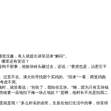
觉没趣，有人就提出讲笑话来“解闷”。
，哪里还有笑话？
狗干那事，他捡块砖头砸过去，还说：“赛虎也是，沾惹它干
过意不去。满大街寻找那个买鸡的。”回来“一看，两笼鸡跑
考虑不周。
时，就笑着说：“别告了，我给你五块。”嗨，因为只有五块钱
凭啥要一亩地扣下俺一块占地款？”是啊，他村长不光是扣我二
蛋就是我！”多么朴实的农民，生发在他们生活中的事，你笑得