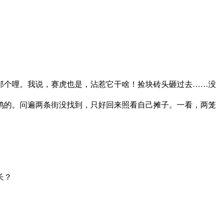
个哩。我说，赛虎也是，沾惹它干啥！捡块砖头砸过去……没
的。问遍两条街没找到，只好回来照看自己摊子。一看，两笼
长？