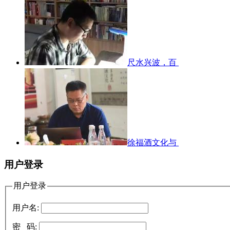
尺水兴波，百
徐福酒文化与
用户登录
用户登录
用户名:
密 码: