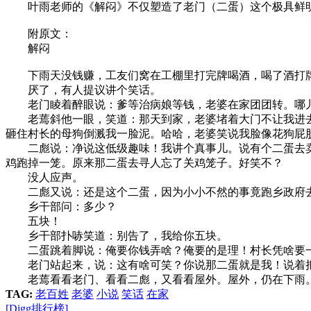
叶雨老师的《解闷》不仅塑造了老门（二蛋）这个极具鲜
附原文：
解闷
下雨天没钱赚，工友们窝在工棚里打完牌喝酒，喝了酒打
厌了，有人提议讲个笑话。
老门睖着醉眼说：爹等治病娘等钱，老婆在家团团转。哪儿
老蔫斜他一眼，笑道：那天到家，老婆堵着大门不让我进去
砸住村长的母狗倒溅我一脸泥。哈哈，老婆笑说我脸像花狗屁
二彪说：净说这低级趣味！我讲个真事儿。说有个二蛋去卖
鸡跑掉一笼。原来那二蛋去寻人忘了关鸡笼子。好笑不？
没人应声。
二彪又说：还是这个二蛋，因为小小不然的事竟跑乡政府去
乡干部问：多少？
五块！
乡干部扑哧笑道：别告了，我给你五块。
二蛋跳着脚说：俺要你钱弄啥？俺要的是理！村长凭啥要一
老门站起来，说：这有啥可笑？你说那二蛋就是我！说着把
老蔫看看老门、看看二彪，又看看屋外。屋外，仍在下雨
TAG:
老百姓
老婆
小说
笑话
在家
[Digg排行榜]