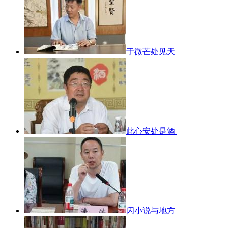
于微芒处见天
此心安处是酒
闪小说与地方