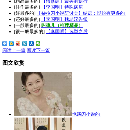
[精品最多的]
【傅修建】最美的逆行
[佳作最多的]
【李国明】特殊病房
[好最多的]
【朵拉闪小说研讨会】结语：期盼有更多的
[还好最多的]
【李国明】魏老汉告状
[一般最多的]
叫魂儿（推荐精品）
[很一般最多的]
【李国明】选举之后
阅读上一篇
阅读下一篇
图文欣赏
也谈闪小说的