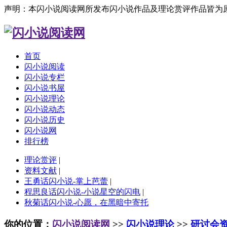
声明：本闪小说阅读网所发布闪小说作品及理论赏评作品皆为
首页
闪小说阅读
闪小说专栏
闪小说书屋
闪小说理论
闪小说动态
闪小说历史
闪小说网
排行榜
理论赏评
|
资料文献
|
王勇话闪小说-掌上芭蕾
|
程思良话闪小说-小说星空的闪电
|
秋菊话闪小说-心愿，在黑暗中寄托
你的位置：
闪小说阅读网
>>
闪小说理论
>>
研讨会