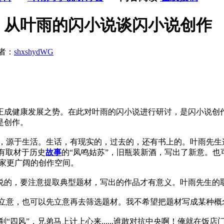
：从叶雨的闪小说谈闪小说创作
者：
shxshydWG
正成健康发展之势。在此对叶雨的闪小说进行研讨，是闪小说创
是创作。
，源于生活。生话，有现实的，过去的，还有书上的。叶雨先生这
还有取材于历史
故事
的“凤鸣姑苏”，旧瓶装新酒，写出了新意。也
作家更广阔的创作空间。
的，要注意提取典型题材，写出的作品才有意义。叶雨先生的
立意，也可以先立意再去筛选题材。我不希望把题材写成某种概
刹“四风”，兄弟马上计上心来......谁敢对抗中央啊！俺就在