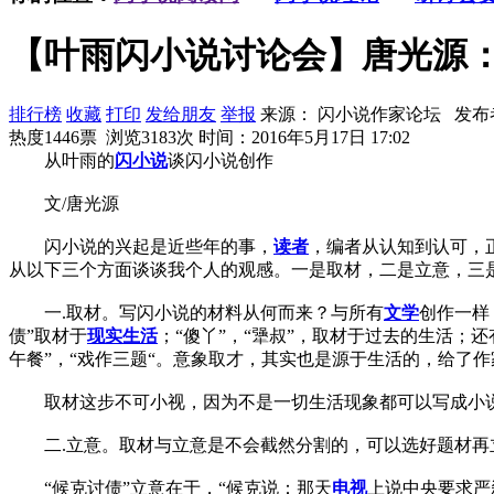
【叶雨闪小说讨论会】唐光源
排行榜
收藏
打印
发给朋友
举报
来源： 闪小说作家论坛 发布
热度1446票 浏览3183次
时间：2016年5月17日 17:02
从叶雨的
闪小说
谈闪小说创作
文/唐光源
闪小说的兴起是近些年的事，
读者
，编者从认知到认可，
从以下三个方面谈谈我个人的观感。一是取材，二是立意，三
一.取材。写闪小说的材料从何而来？与所有
文学
创作一样
债”取材于
现实生活
；“傻丫”，“犟叔”，取材于过去的生活；
午餐”，“戏作三题“。意象取才，其实也是源于生活的，给了
取材这步不可小视，因为不是一切生活现象都可以写成小说
二.立意。取材与立意是不会截然分割的，可以选好题材再
“候克讨债”立意在于，“候克说：那天
电视
上说中央要求严