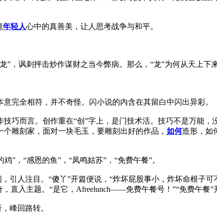
境
年轻人
心中的真善美，让人思考战争与和平。
”，讽刺抨击炒作谋财之当今弊病。那么，“龙”为何从天上下
意完全相符，并不奇怪。闪小说的内含在其留白中闪出异彩。
巧而言。创作重在“创”字上，是门技术活。技巧不是万能，
一个雕刻家，面对一块毛玉，要雕刻出好的作品，
如何
造形，如
”，“感恩的鱼”，“凤鸣姑苏”，“免费午餐”。
引人注目。“傻丫”开篇便说，“炸坏屁股事小，炸坏命根子可
直入主题。“是它，Afreelunch——免费午餐号！”“免费午
折，峰回路转。