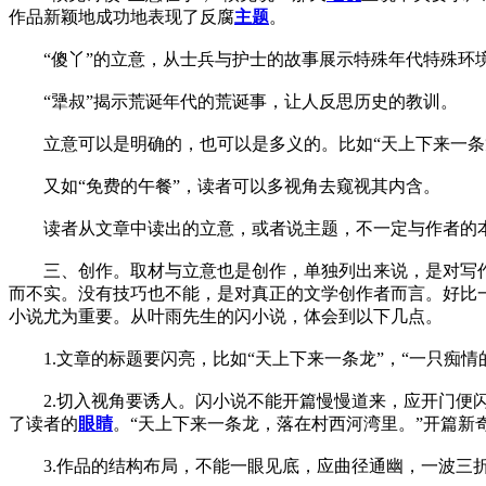
作品新颖地成功地表现了反腐
主题
。
“傻丫”的立意，从士兵与护士的故事展示特殊年代特殊环
“犟叔”揭示荒诞年代的荒诞事，让人反思历史的教训。
立意可以是明确的，也可以是多义的。比如“天上下来一条龙
又如“免费的午餐”，读者可以多视角去窥视其内含。
读者从文章中读出的立意，或者说主题，不一定与作者的本
三、创作。取材与立意也是创作，单独列出来说，是对写作技
而不实。没有技巧也不能，是对真正的文学创作者而言。好比
小说尤为重要。从叶雨先生的闪小说，体会到以下几点。
1.文章的标题要闪亮，比如“天上下来一条龙”，“一只痴情的鸡
2.切入视角要诱人。闪小说不能开篇慢慢道来，应开门便闪，
了读者的
眼睛
。“天上下来一条龙，落在村西河湾里。”开篇新奇，
3.作品的结构布局，不能一眼见底，应曲径通幽，一波三