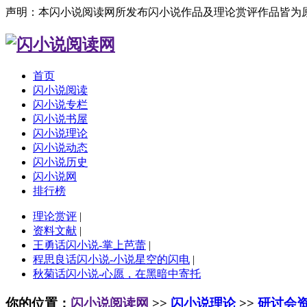
声明：本闪小说阅读网所发布闪小说作品及理论赏评作品皆为
首页
闪小说阅读
闪小说专栏
闪小说书屋
闪小说理论
闪小说动态
闪小说历史
闪小说网
排行榜
理论赏评
|
资料文献
|
王勇话闪小说-掌上芭蕾
|
程思良话闪小说-小说星空的闪电
|
秋菊话闪小说-心愿，在黑暗中寄托
你的位置：
闪小说阅读网
>>
闪小说理论
>>
研讨会