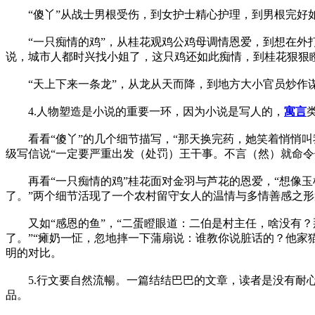
“傻丫”从战士男根受伤，到女护士精心护理，到男根完好如
“一只痴情的鸡”，从桂花观鸡公鸡母调情恩爱，到想在外
说，城市人都时兴找小姐了，这只鸡还如此痴情，到桂花狠狠
“天上下来一条龙”，从龙从天而降，到地方大小官员炒作谋
4.人物塑造是小说的重要一环，因为小说是写人的，
寓言
看看“傻丫”的几个细节描写，“那天换完药，她笑着悄悄叫
级写信说“一定要严重出发（处罚）王干事。不言（然）就命令
再看“一只痴情的鸡”桂花面对金羽与芦花的恩爱，“想像玉
了。”两个细节活现了一个农村留守女人的温情与多情善感之形
又如“感恩的鱼”，“二蛋瞪眼道：二伯是村主任，啥没有？
了。”“瘫奶一怔，忽地摔一下蒲扇说：谁教你说脏话的？他家
明的对比。
5.行文要自然流暢。一篇结结巴巴的文章，读者是没有耐心
品。