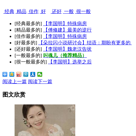
经典
精品
佳作
好
还好
一般
很一般
[经典最多的]
【李国明】特殊病房
[精品最多的]
【傅修建】最美的逆行
[佳作最多的]
【李国明】特殊病房
[好最多的]
【朵拉闪小说研讨会】结语：期盼有更多的
[还好最多的]
【李国明】魏老汉告状
[一般最多的]
叫魂儿（推荐精品）
[很一般最多的]
【李国明】选举之后
阅读上一篇
阅读下一篇
图文欣赏