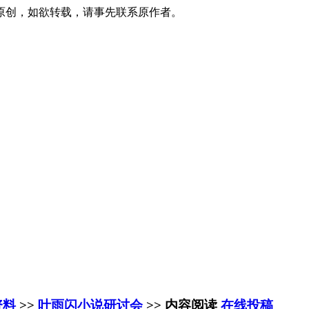
原创，如欲转载，请事先联系原作者。
资料
>>
叶雨闪小说研讨会
>> 内容阅读
在线投稿