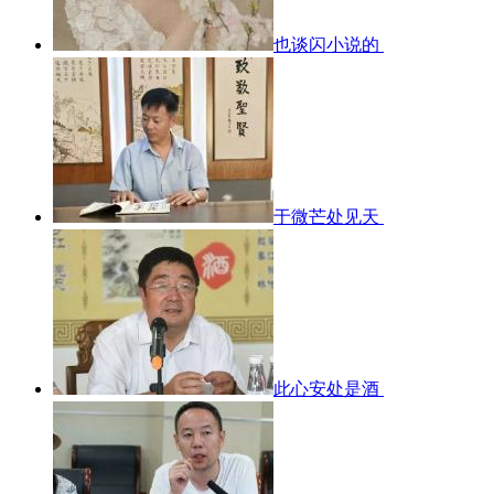
也谈闪小说的
于微芒处见天
此心安处是酒