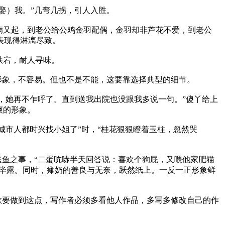
娶）我。”几弯几拐，引人入胜。
病又起，到老公给公鸡金羽配偶，金羽却非芦花不爱，到老公
表现得淋漓尽致。
跌宕，耐人寻味。
形象，不容易。但也不是不能，这要靠选择典型的细节。
，她再不乍呼了。直到送我出院也没跟我多说一句。”傻丫给上
爽的形象。
城市人都时兴找小姐了”时，“桂花狠狠瞪着玉柱，忽然哭
鱼之事，“二蛋吭哧半天回答说：喜欢个狗屁，又喂他家肥猫
毕露。同时，瘫奶的善良与无奈，跃然纸上。一反一正形象鲜
欲要做到这点，写作者必须多看他人作品，多写多修改自己的作