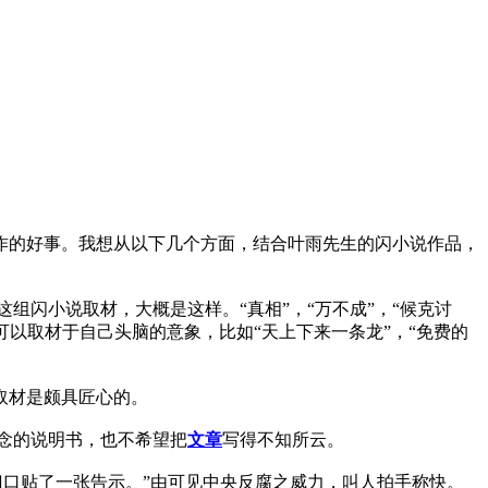
作的好事。我想从以下几个方面，结合叶雨先生的闪小说作品，
组闪小说取材，大概是这样。“真相”，“万不成”，“候克讨
可以取材于自己头脑的意象，比如“天上下来一条龙”，“免费的
取材是颇具匠心的。
念的说明书，也不希望把
文章
写得不知所云。
饭店门口贴了一张告示。”由可见中央反腐之威力，叫人拍手称快。