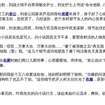
初，到战士情不自禁亲吻女护士，到女护士上书说“命令他取（
打工的
老公
，到老公回家杀芦花鸡母给
老婆
补身子，身子好了心
瞪着玉柱，忽然哭了。几经波折，把个农村留守女人的内心世界
财，到龙撞山而死，到地方官员再次炒作死龙谋财，情节起伏
类小说其实也是写人。闪小说因其文字不多，要塑造鲜活的人物
我：哎哎，万事大吉、万事大吉啦……”傻丫被亲吻之后“再见我
他取（娶）我。”这几个细节成功地塑造了傻丫纯洁善良天真直
柱
在家
时她们两口儿那些事，心里暖暖地、痒痒地。”老公说出“
象。
那回我捉个王八你要送给他，他剁吧剁吧喂了狼狗。”当瘫奶问送
猫狗吃了也忘不了咱。”这些细节把歹人村主任扒光了
衣服
，原形
看完的。叶雨先生的闪小说行文，读起来如行云流水，爽快。