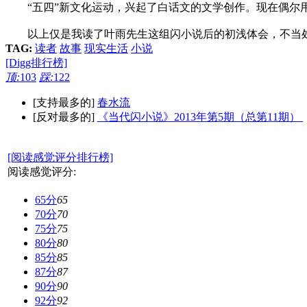
“五四”新文化运动，兴起了白话文的文学创作。现在偶尔用
以上仅是我读了叶雨先生这组闪小说后的初浅体会，不当处
TAG:
读者
故事
现实生活
小说
[Digg排行榜]
顶:
103
踩:
122
[支持最多的]
春水流
[反对最多的]
《当代闪小说》2013年第5期（总第11期）
[阅读感觉评分排行榜]
阅读感觉评分:
65分
65
70分
70
75分
75
80分
80
85分
85
87分
87
90分
90
92分
92