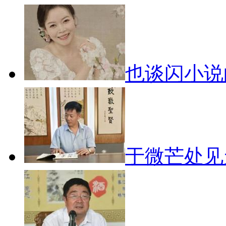
也谈闪小
于微芒处