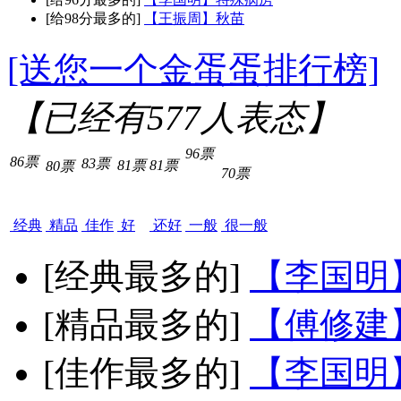
[给98分最多的]
【王振周】秋苗
[送您一个金蛋蛋排行榜]
【已经有
577
人表态】
96票
86票
83票
81票
81票
80票
70票
经典
精品
佳作
好
还好
一般
很一般
[经典最多的]
【李国明
[精品最多的]
【傅修建
[佳作最多的]
【李国明