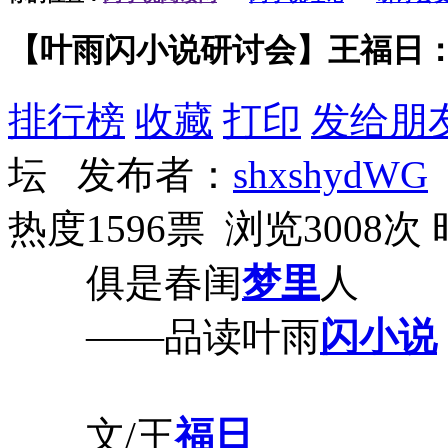
【叶雨闪小说研讨会】王福日
排行榜
收藏
打印
发给朋
坛 发布者：
shxshydWG
热度1596票 浏览3008次
俱是春闺
梦里
人
——品读叶雨
闪小说
文/王
福日