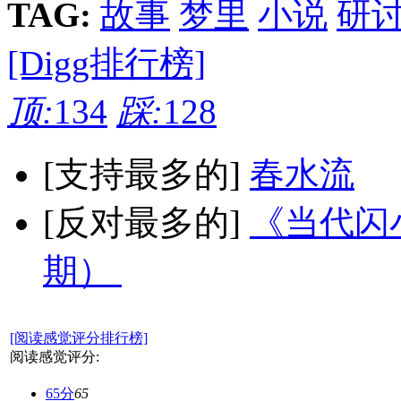
TAG:
故事
梦里
小说
研
[Digg排行榜]
顶:
134
踩:
128
[支持最多的]
春水流
[反对最多的]
《当代闪小
期）
[阅读感觉评分排行榜]
阅读感觉评分:
65分
65