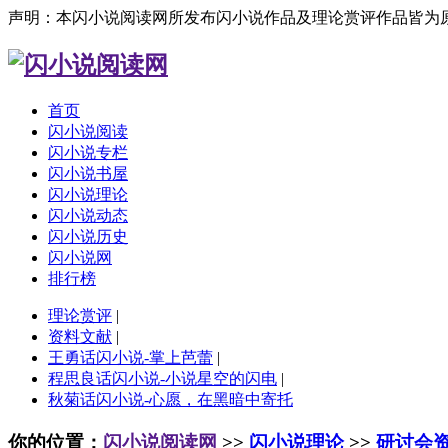
声明：本闪小说阅读网所发布闪小说作品及理论赏评作品皆为
首页
闪小说阅读
闪小说专栏
闪小说书屋
闪小说理论
闪小说动态
闪小说历史
闪小说网
排行榜
理论赏评
|
资料文献
|
王勇话闪小说-掌上芭蕾
|
程思良话闪小说-小说星空的闪电
|
秋菊话闪小说-心愿，在黑暗中寄托
你的位置：
闪小说阅读网
>>
闪小说理论
>>
研讨会