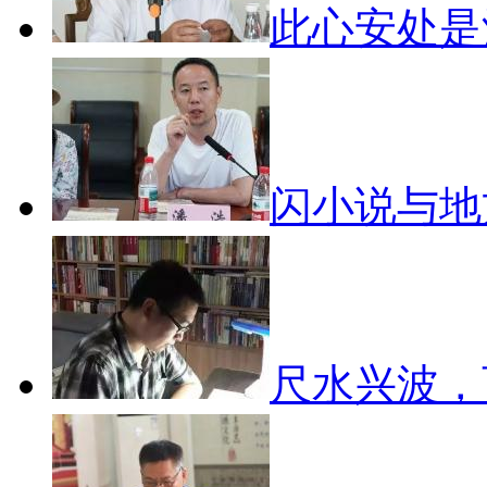
此心安处
闪小说与
尺水兴波