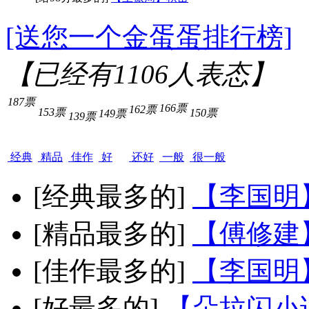
[送您一个金蛋蛋排行榜]
【已经有
1106
人表态】
187票
166票
162票
153票
150票
149票
139票
经典
精品
佳作
好
还好
一般
很一般
[经典最多的]
【李国明
[精品最多的]
【傅修建
[佳作最多的]
【李国明
[好最多的]
【朵拉闪小