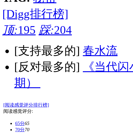
[Digg排行榜]
顶:
195
踩:
204
[支持最多的]
春水流
[反对最多的]
《当代闪小
期）
[阅读感觉评分排行榜]
阅读感觉评分:
65分
65
70分
70