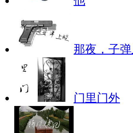
他
那夜，子弹
门里门外