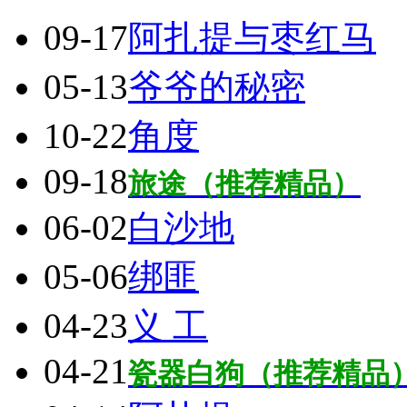
09-17
阿扎提与枣红马
05-13
爷爷的秘密
10-22
角度
09-18
旅途（推荐精品）
06-02
白沙地
05-06
绑匪
04-23
义 工
04-21
瓷器白狗（推荐精品