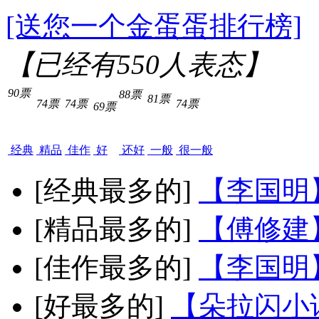
[送您一个金蛋蛋排行榜]
【已经有
550
人表态】
90票
88票
81票
74票
74票
74票
69票
经典
精品
佳作
好
还好
一般
很一般
[经典最多的]
【李国明
[精品最多的]
【傅修建
[佳作最多的]
【李国明
[好最多的]
【朵拉闪小