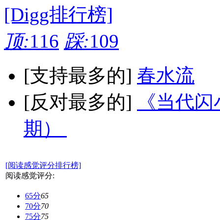
[Digg排行榜]
顶:
116
踩:
109
[支持最多的]
春水流
[反对最多的]
《当代闪小
期）
[阅读感觉评分排行榜]
阅读感觉评分:
65分
65
70分
70
75分
75