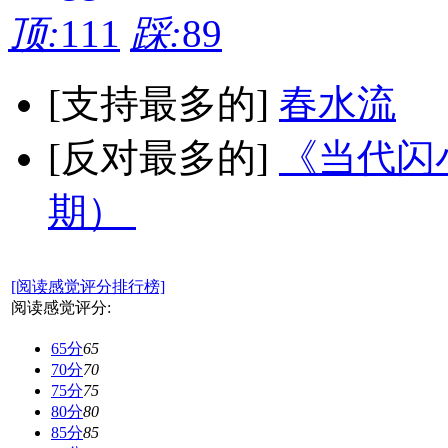
顶:
111
踩:
89
[支持最多的]
春水流
[反对最多的]
《当代闪小
期）
[阅读感觉评分排行榜]
阅读感觉评分:
65分
65
70分
70
75分
75
80分
80
85分
85