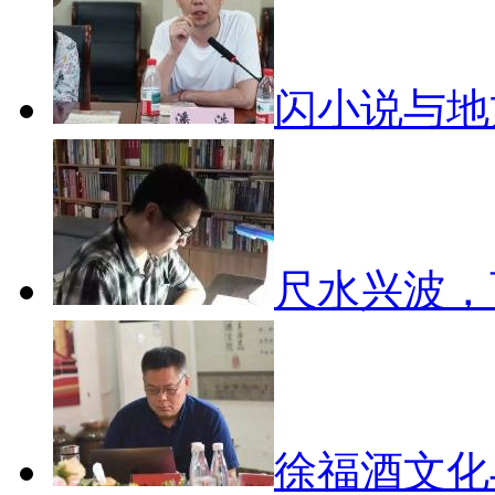
闪小说与
尺水兴波
徐福酒文