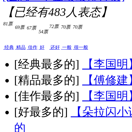
【已经有
483
人表态】
81票
72票
70票
70票
69票
67票
54票
经典
精品
佳作
好
还好
一般
很一般
[经典最多的]
【李国明
[精品最多的]
【傅修建
[佳作最多的]
【李国明
[好最多的]
【朵拉闪小
的