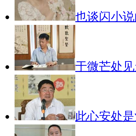
也谈闪小
于微芒处
此心安处