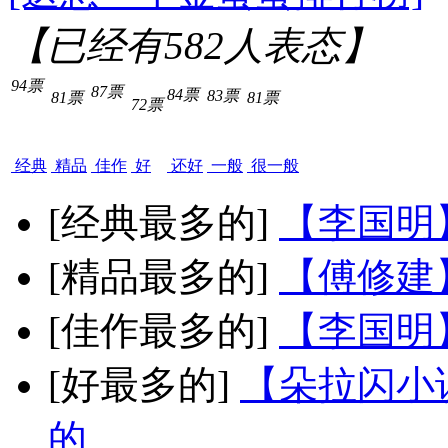
【已经有
582
人表态】
94票
87票
84票
83票
81票
81票
72票
经典
精品
佳作
好
还好
一般
很一般
[经典最多的]
【李国明
[精品最多的]
【傅修建
[佳作最多的]
【李国明
[好最多的]
【朵拉闪小
的