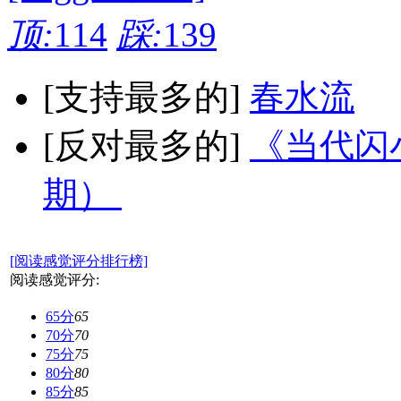
顶:
114
踩:
139
[支持最多的]
春水流
[反对最多的]
《当代闪小
期）
[阅读感觉评分排行榜]
阅读感觉评分:
65分
65
70分
70
75分
75
80分
80
85分
85