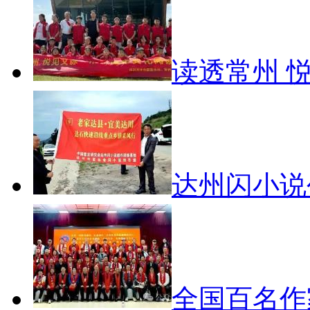
读透常州 
达州闪小
全国百名