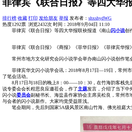
菲律宾《联合日报》等四大华
排行榜
收藏
打印
发给朋友
举报
发布者：
shxshydWG
热度1292票 浏览2432次
时间：2018年9月04日 11:10
菲律宾《联合日报》等四大华报联袂报道《南山
闪小说
创
菲律宾《联合日报》《商报》《菲华日报》《菲律宾华报》8
常州市地方文化研究会闪小说学会举办南山闪小说创作笔
菲律宾华文闪小说学会讯：2018年8月17日—19日，常
了笔会活动。
8月17日与18日的晚上8：00——10：30，在竹海韵客
说专委会会长程思良应邀莅会，作了
主题
发言，介绍了当下中
闪小说
委员会
副秘书长、海盐县作家协会主席吴松良，常州市
与会者的闪小说新作。大家均觉受益匪浅。
笔会期间，先后到国家5A级风景区南山竹海、佛光祖庭大