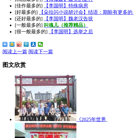
[佳作最多的]
【李国明】特殊病房
[好最多的]
【朵拉闪小说研讨会】结语：期盼有更多的
[还好最多的]
【李国明】魏老汉告状
[一般最多的]
叫魂儿（推荐精品）
[很一般最多的]
【李国明】选举之后
阅读上一篇
阅读下一篇
图文欣赏
《2025年世界