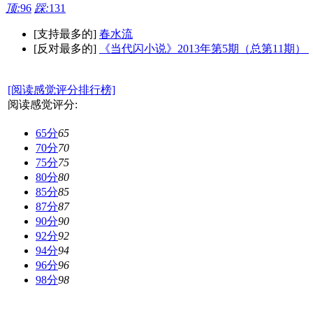
顶:
96
踩:
131
[支持最多的]
春水流
[反对最多的]
《当代闪小说》2013年第5期（总第11期）
[阅读感觉评分排行榜]
阅读感觉评分:
65分
65
70分
70
75分
75
80分
80
85分
85
87分
87
90分
90
92分
92
94分
94
96分
96
98分
98