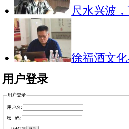
尺水兴波
徐福酒文
用户登录
用户登录
用户名:
密 码:
记住我