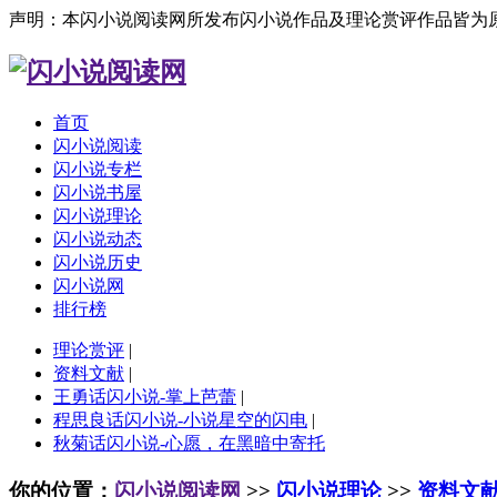
声明：本闪小说阅读网所发布闪小说作品及理论赏评作品皆为
首页
闪小说阅读
闪小说专栏
闪小说书屋
闪小说理论
闪小说动态
闪小说历史
闪小说网
排行榜
理论赏评
|
资料文献
|
王勇话闪小说-掌上芭蕾
|
程思良话闪小说-小说星空的闪电
|
秋菊话闪小说-心愿，在黑暗中寄托
你的位置：
闪小说阅读网
>>
闪小说理论
>>
资料文