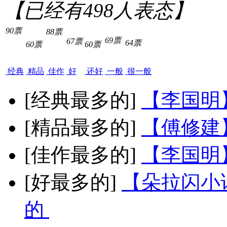
【已经有
498
人表态】
90票
88票
69票
67票
64票
60票
60票
经典
精品
佳作
好
还好
一般
很一般
[经典最多的]
【李国明
[精品最多的]
【傅修建
[佳作最多的]
【李国明
[好最多的]
【朵拉闪小
的