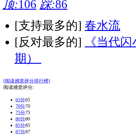
顶:
106
踩:
86
[支持最多的]
春水流
[反对最多的]
《当代闪小
期）
[阅读感觉评分排行榜]
阅读感觉评分:
65分
65
70分
70
75分
75
80分
80
85分
85
87分
87