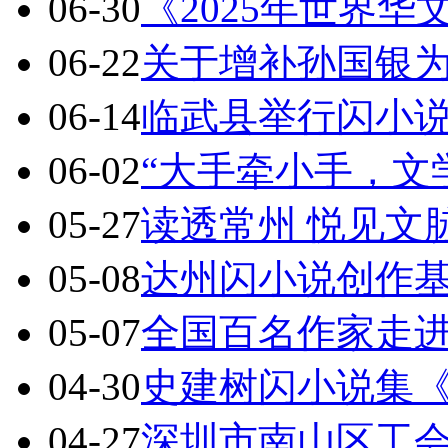
06-30
《2025年世界
06-22
关于增补孙国银
06-14
临武县举行闪小
06-02
“大手牵小手，文
05-27
读透常州 悦见文
05-08
达州闪小说创作基地
05-07
全国百名作家走
04-30
史建树闪小说集
04-27
深圳市南山区工