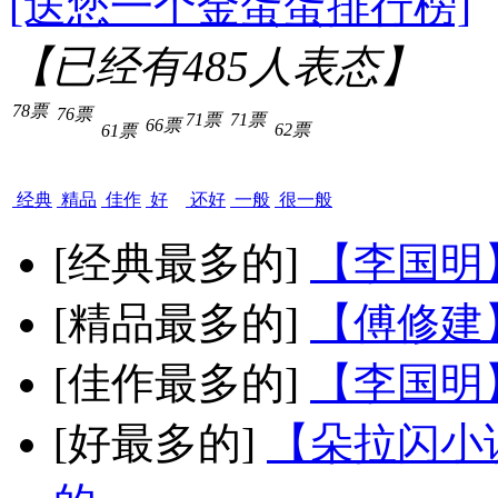
[送您一个金蛋蛋排行榜]
【已经有
485
人表态】
78票
76票
71票
71票
66票
62票
61票
经典
精品
佳作
好
还好
一般
很一般
[经典最多的]
【李国明
[精品最多的]
【傅修建
[佳作最多的]
【李国明
[好最多的]
【朵拉闪小