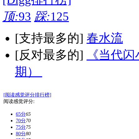
顶:
93
踩:
125
[支持最多的]
春水流
[反对最多的]
《当代闪小
期）
[阅读感觉评分排行榜]
阅读感觉评分:
65分
65
70分
70
75分
75
80分
80