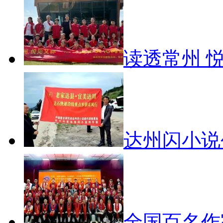
读透常州 
达州闪小
全国百名