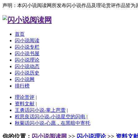
声明：本闪小说阅读网所发布闪小说作品及理论赏评作品皆为
首页
闪小说阅读
闪小说专栏
闪小说书屋
闪小说理论
闪小说动态
闪小说历史
闪小说网
排行榜
理论赏评
|
资料文献
|
王勇话闪小说-掌上芭蕾
|
程思良话闪小说-小说星空的闪电
|
秋菊话闪小说-心愿，在黑暗中寄托
你的位置：
闪小说阅读网
>>
闪小说理论
>>
资料文