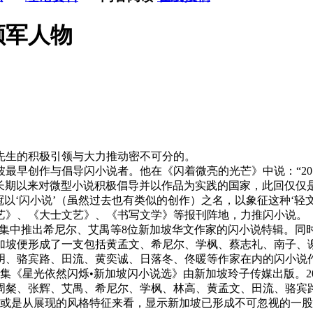
领军人物
生的积极引领与大力推动密不可分的。
早创作与倡导闪小说者。他在《闪着微亮的光芒》中说：“201
区长期以来对微型小说积极倡导并以作品为实践的国家，此回仅
意冠以‘闪小说’（虽然过去也有类似的创作）之名，以象征这种‘
艺》、《大士文艺》、《书写文学》等报刊阵地，力推闪小说。
》便集中推出希尼尔、艾禺等8位新加坡华文作家的闪小说特辑。
加坡便形成了一支包括黄孟文、希尼尔、学枫、蔡志礼、南子、
明、骆宾路、田流、黄奕诚、日落冬、佟暖等作家在内的闪小说
集《星光依然闪烁•新加坡闪小说选》由新加坡玲子传媒出版。20
周粲、张辉、艾禺、希尼尔、学枫、林高、黄孟文、田流、骆宾
度，或是从展现的风格特征来看，显示新加坡已形成不可忽视的一