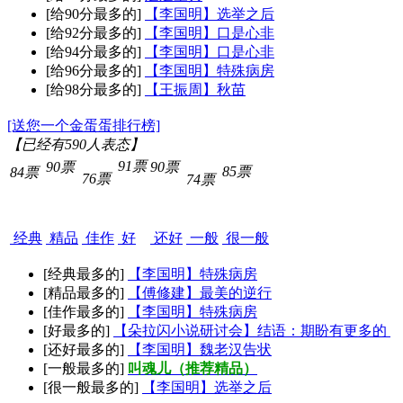
[给90分最多的]
【李国明】选举之后
[给92分最多的]
【李国明】口是心非
[给94分最多的]
【李国明】口是心非
[给96分最多的]
【李国明】特殊病房
[给98分最多的]
【王振周】秋苗
[送您一个金蛋蛋排行榜]
【已经有
590
人表态】
91票
90票
90票
85票
84票
76票
74票
经典
精品
佳作
好
还好
一般
很一般
[经典最多的]
【李国明】特殊病房
[精品最多的]
【傅修建】最美的逆行
[佳作最多的]
【李国明】特殊病房
[好最多的]
【朵拉闪小说研讨会】结语：期盼有更多的
[还好最多的]
【李国明】魏老汉告状
[一般最多的]
叫魂儿（推荐精品）
[很一般最多的]
【李国明】选举之后