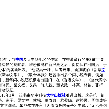
0年，当
中国
及大中华地区的作家，在香港举行的第8届‘世界
仅是冷静的观察者。唯恐被抛在新浪潮之后，促使我在回国后，于
轻文体’的崭新出发。”他登高一呼，应者云集。新加坡的《新华
文
《新华文学》、《联合早报》还曾推出多个闪小说专辑。例如，
同时，新华闪小说还积极走出国门，在《香港文学》、《当代闪小
谢裕民、梁文福、艾禺、陈志锐、董农政、林高、林锦、张挥、
作者队伍。
15年3月，该书由华中科技
大学
出版社
引进出版。这是第一部
路、南子、梁文福、林锦、董农政、君盈绿、谢裕民、周德成等
股文学潮流。希尼尔在序言《闪着微亮的光芒》中说：“无论是创