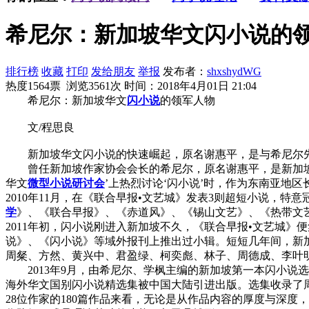
希尼尔：新加坡华文闪小说的
排行榜
收藏
打印
发给朋友
举报
发布者：
shxshydWG
热度1564票 浏览3561次
时间：2018年4月01日 21:04
希尼尔：新加坡华文
闪小说
的领军人物
文/程思良
新加坡华文闪小说的快速崛起，原名谢惠平，是与希尼尔先
曾任新加坡作家协会会长的希尼尔，原名谢惠平，是新加坡最
华文
微型小说
研讨会
’上热烈讨论‘闪小说’时，作为东南亚地
2010年11月，在《联合早报•文艺城》发表3则超短小说，特
学
》、《联合早报》、《赤道风》、《锡山文艺》、《热带文
2011年初，闪小说刚进入新加坡不久，《联合早报•文艺城
说》、《闪小说》等域外报刊上推出过小辑。短短几年间，新
周粲、方然、黄兴中、君盈绿、柯奕彪、林子、周德成、李叶
2013年9月，由希尼尔、学枫主编的新加坡第一本闪小说选
海外华文国别闪小说精选集被中国大陆引进出版。选集收录了
28位作家的180篇作品来看，无论是从作品内容的厚度与深