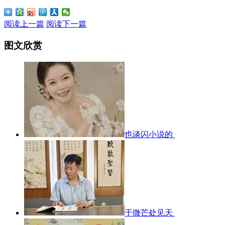
阅读上一篇
阅读下一篇
图文欣赏
也谈闪小说的
于微芒处见天