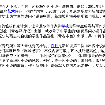
推介闪小说，同时，还积极将闪小说引进校园。例如，2012年9
说的
艺术
特征、创作与赏析；2018年3月，希尼尔受邀为新加坡国家
作坊上为学生简述闪小说在中国、新加坡和海外的现象与现状。
办的驻校作家计划，让希尼尔等作家到
学校
指导学生鉴赏与写作
品选集《青春漂流记》出版，就收录了中学生的9篇优秀闪小说作品
由希尼尔与蔡志礼合编的学生作品选集《青春本色》出版，共100
青鸟架》等大量优秀闪小说，
而且
是新加坡第二位推出闪小说集
委们高度评价《浮城纪事》“不仅内容可取，艺术技巧也高超，这
夜空下的狙击手——“闪小说”的新感受》、《闪着微亮的光
了新华闪小说的风貌。例如，关于闪小说的字限问题，希尼尔认为
闪小说的重镇。作为新华闪小说领军人物的希尼尔先生，功莫