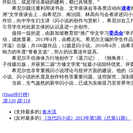
作队伍，或是理论基础的建构，都已具雏形。”
希尼尔颇注重利用读书会、文学座谈会等各类活动向
读者
洲”文学座谈会上，由希尼尔、南治国、林高向与会者讲述闪小
作坊，向中学生们主讲《闪小说的创作与赏析》。希尼尔在工
引导学生对此新文体的认识及进一步创作。
值得一提的是，由新加坡教育部“推广华文学习
委员会
”举
动，成效显著。2013年4月，由蔡志礼、希尼尔主编的学生作
洋溢》出版，共100篇作品，12篇是闪小说。2016年4月，
响力的年度“青春文选”，所占的比重连年提高。
希尼尔不但身体力行地创作了《退刀记》、《独角兽》、《
子传媒出版，并获第二届“方修文学奖”短篇小说组特优奖。评
希尼尔也非常重视闪小说理论与批评方面的建设。他的《闪烁
小说、闪小说的长度及创作特色等重要问题。这些探究，深刻影响
当前，生气盎然的新华闪小说，已成为东南亚乃至世界华文
[Digg排行榜]
顶:
120
踩:
118
[支持最多的]
春水流
[反对最多的]
《当代闪小说》2013年第5期（总第11期）