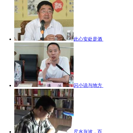
此心安处是酒
闪小说与地方
尺水兴波，百