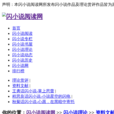
声明：本闪小说阅读网所发布闪小说作品及理论赏评作品皆为
首页
闪小说阅读
闪小说专栏
闪小说书屋
闪小说理论
闪小说动态
闪小说历史
闪小说网
排行榜
理论赏评
|
资料文献
|
王勇话闪小说-掌上芭蕾
|
程思良话闪小说-小说星空的闪电
|
秋菊话闪小说-心愿，在黑暗中寄托
你的位置：
闪小说阅读网
>>
闪小说理论
>>
资料文