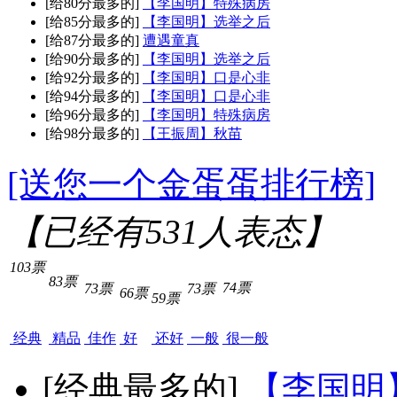
[给80分最多的]
【李国明】特殊病房
[给85分最多的]
【李国明】选举之后
[给87分最多的]
遭遇童真
[给90分最多的]
【李国明】选举之后
[给92分最多的]
【李国明】口是心非
[给94分最多的]
【李国明】口是心非
[给96分最多的]
【李国明】特殊病房
[给98分最多的]
【王振周】秋苗
[送您一个金蛋蛋排行榜]
【已经有
531
人表态】
103票
83票
74票
73票
73票
66票
59票
经典
精品
佳作
好
还好
一般
很一般
[经典最多的]
【李国明