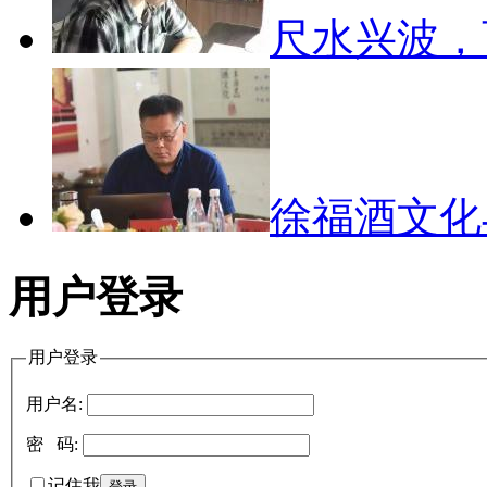
尺水兴波
徐福酒文
用户登录
用户登录
用户名:
密 码:
记住我