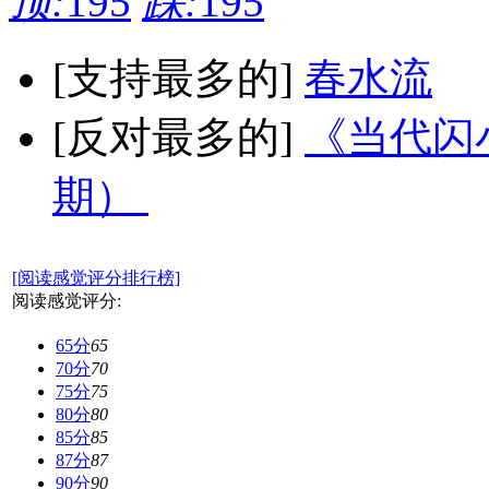
顶:
195
踩:
195
[支持最多的]
春水流
[反对最多的]
《当代闪小
期）
[阅读感觉评分排行榜]
阅读感觉评分:
65分
65
70分
70
75分
75
80分
80
85分
85
87分
87
90分
90