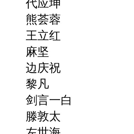
代应坤
熊荟蓉
王立红
麻坚
边庆祝
黎凡
剑言一白
滕敦太
左世海