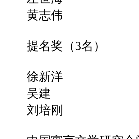
黄志伟
提名奖（3名）
徐新洋
吴建
刘培刚