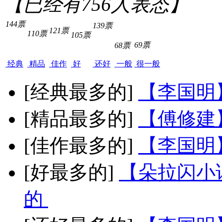
【已经有
756
人表态】
144票
139票
121票
110票
105票
69票
68票
经典
精品
佳作
好
还好
一般
很一般
[经典最多的]
【李国明
[精品最多的]
【傅修建
[佳作最多的]
【李国明
[好最多的]
【朵拉闪小
的