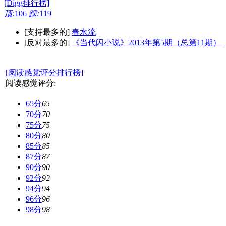
[Digg排行榜]
顶:
106
踩:
119
[支持最多的]
春水流
[反对最多的]
《当代闪小说》2013年第5期（总第11期）
[阅读感觉评分排行榜]
阅读感觉评分:
65分
65
70分
70
75分
75
80分
80
85分
85
87分
87
90分
90
92分
92
94分
94
96分
96
98分
98