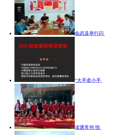
临武县举行闪
“大手牵小手
读透常州 悦