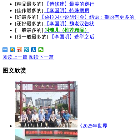
[精品最多的]
【傅修建】最美的逆行
[佳作最多的]
【李国明】特殊病房
[好最多的]
【朵拉闪小说研讨会】结语：期盼有更多的
[还好最多的]
【李国明】魏老汉告状
[一般最多的]
叫魂儿（推荐精品）
[很一般最多的]
【李国明】选举之后
阅读上一篇
阅读下一篇
图文欣赏
《2025年世界