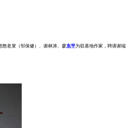
憨憨老叟（邹保健）、谢林涛、廖
东平
为驻基地作家，聘请谢端