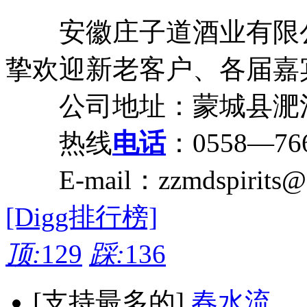
安徽庄子道酒业有限公
挚欢迎新老客户、各届嘉
公司地址：蒙城县淝河
热线
电话
：0558—766
E-mail：zzmdspirits@
[Digg排行榜]
顶:
129
踩:
136
[支持最多的]
春水流