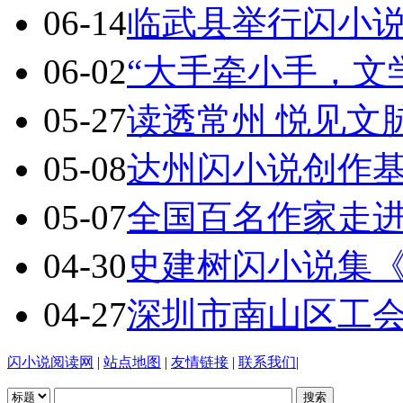
06-14
临武县举行闪小
06-02
“大手牵小手，文
05-27
读透常州 悦见文
05-08
达州闪小说创作基地
05-07
全国百名作家走
04-30
史建树闪小说集
04-27
深圳市南山区工
闪小说阅读网
|
站点地图
|
友情链接
|
联系我们
|