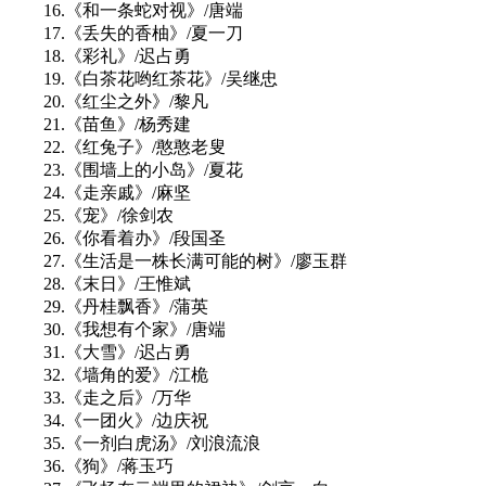
16.《和一条蛇对视》/唐端
17.《丢失的香柚》/夏一刀
18.《彩礼》/迟占勇
19.《白茶花哟红茶花》/吴继忠
20.《红尘之外》/黎凡
21.《苗鱼》/杨秀建
22.《红兔子》/憨憨老叟
23.《围墙上的小岛》/夏花
24.《走亲戚》/麻坚
25.《宠》/徐剑农
26.《你看着办》/段国圣
27.《生活是一株长满可能的树》/廖玉群
28.《末日》/王惟斌
29.《丹桂飘香》/蒲英
30.《我想有个家》/唐端
31.《大雪》/迟占勇
32.《墙角的爱》/江桅
33.《走之后》/万华
34.《一团火》/边庆祝
35.《一剂白虎汤》/刘浪流浪
36.《狗》/蒋玉巧