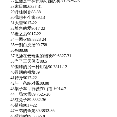
27生活是一株长满可能的树89.7525-26
28末日89.6327-31
29丹桂飘香88.88
30我想有个家89.13
31大雪9017-22
32墙角的爱9017-22
33走之后9017-22
34一团火89.8823-24
35一剂白虎汤90.758
36狗88.88
37飞扬在云端里的裙袂89.6327-31
38当了三天保安88.5
39围脖的另一种用途90.3811-12
40冒烟的祖坟89
41转身9017-22
42与一条蛇对视88.88
43架子车，行驶在山道上914-7
44一场大雪89.7525-26
45红兔子89.3832-36
46借粮9017-22
47三弟的鱼笼89.3832-36
48狩猎者89.3832-36