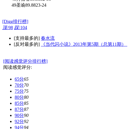
49圣谕89.8823-24
[Digg排行榜]
顶:
98
踩:
104
[支持最多的]
春水流
[反对最多的]
《当代闪小说》2013年第5期（总第11期）
[阅读感觉评分排行榜]
阅读感觉评分:
65分
65
70分
70
75分
75
80分
80
85分
85
87分
87
90分
90
92分
92
94分
94