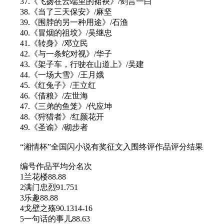
37.《飞扬在云端里的裙袂》/剑言一白
38.《当了三天保安》/麻坚
39.《围脖的另一种用途》/石渔
40.《冒烟的祖坟》/吴继忠
41.《转身》/邓立民
42.《与一条蛇对视》/华子
43.《架子车，行驶在山道上》/吴建
44.《一场大雪》/王月娥
45.《红兔子》/王立红
46.《借粮》/左世海
47.《三弟的鱼笼》/代应坤
48.《狩猎者》/红颜花开
49.《圣谕》/砌步者
“湘情杯”全国闪小说有奖征文入围终评作品评分结果
编号作品平均分名次
1兰花楼88.88
2满门忠烈91.751
3乐趣88.88
4戈壁之殇90.1314-16
5一句话的事儿88.63