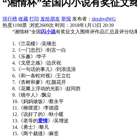
“湘情杯”全国闪小说有奖征文
排行榜
收藏
打印
发给朋友
举报
发布者：
shxshydWG
热度1198票 浏览2609次
时间：2018年1月13日 20:39
“湘情杯”全国
闪小说
有奖征文入围终评作品汇总及评分结
1.《兰花楼》/吴继忠
2.《一门忠烈》/剑言一白
3.《乐趣》/华子
4.《戈壁之殇》/边庆祝
5.《一句话的事儿》/刘浪流浪
6.《和一条蛇对视》/王立红
7.《杏树和爹》/红颜花开
8.《花瓣上浮动的光影》/赵同胜
9.《镜中人》/飘尘
10.《妈妈做饭》/蔡永平
11.《柳摆渡》/李德霞
12.《说好了的》/秋小暖
13.《老等的
爱情
》/吴增波
14.《勇士》/黎凡
15.《两个裁缝》/麻坚