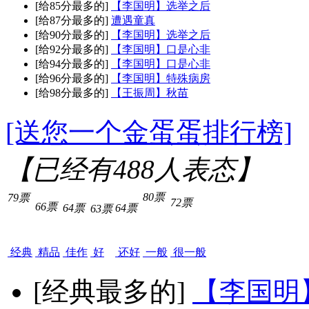
[给85分最多的]
【李国明】选举之后
[给87分最多的]
遭遇童真
[给90分最多的]
【李国明】选举之后
[给92分最多的]
【李国明】口是心非
[给94分最多的]
【李国明】口是心非
[给96分最多的]
【李国明】特殊病房
[给98分最多的]
【王振周】秋苗
[送您一个金蛋蛋排行榜]
【已经有
488
人表态】
80票
79票
72票
66票
64票
64票
63票
经典
精品
佳作
好
还好
一般
很一般
[经典最多的]
【李国明