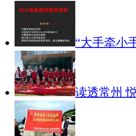
“大手牵小
读透常州 