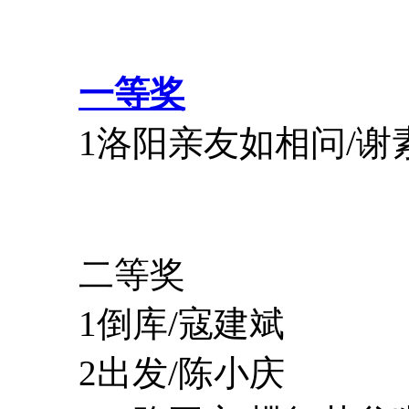
一等奖
1洛阳亲友如相问/谢
二等奖
1倒库/寇建斌
2出发/陈小庆