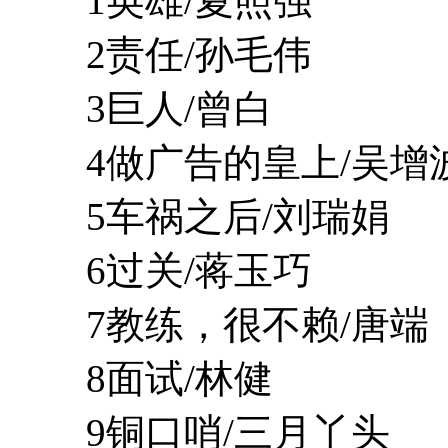
1英雄/夏照强
2责任/孙毛伟
3巨人/曾白
4做广告的皇上/吴增
5车祸之后/刘瑞娟
6过关/蒋玉巧
7教练，很不赖/唐端
8面试/林健
9铜口哨/三月丫头