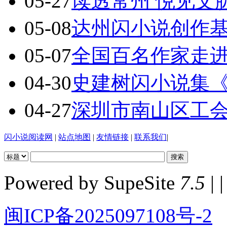
05-27
读透常州 悦见文
05-08
达州闪小说创作基地
05-07
全国百名作家走
04-30
史建树闪小说集
04-27
深圳市南山区工
闪小说阅读网
|
站点地图
|
友情链接
|
联系我们
|
Powered by SupeSite
7.5
| |
闽ICP备2025097108号-2