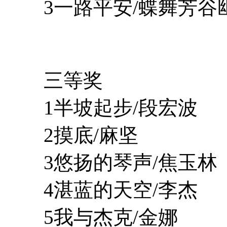
3一路平安/蝶舞芳谷
三等奖
1半坡起步/段宏波
2摸底/麻坚
3悠扬的琴声/焦玉林
4湛蓝的天空/李杰
5我与杰克/金娜