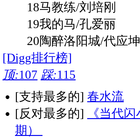
18马教练/刘培刚
19我的马/孔爱丽
20陶醉洛阳城/代应
[Digg排行榜]
顶:
107
踩:
115
[支持最多的]
春水流
[反对最多的]
《当代闪小
期）