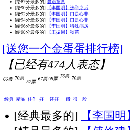
[给87分最多的]
遭遇童真
[给90分最多的]
【李国明】选举之后
[给92分最多的]
【李国明】口是心非
[给94分最多的]
【李国明】口是心非
[给96分最多的]
【李国明】特殊病房
[给98分最多的]
【王振周】秋苗
[送您一个金蛋蛋排行榜]
【已经有
474
人表态】
76票
70票
70票
68票
67票
66票
57票
经典
精品
佳作
好
还好
一般
很一般
[经典最多的]
【李国明