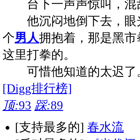
台下一声声惊叫，混
他沉闷地倒下去，眼光
个
男人
拥抱着，那是黑市
这里打拳的。
可惜他知道的太迟了
[Digg排行榜]
顶:
93
踩:
89
[支持最多的]
春水流