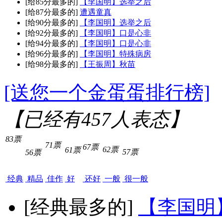
[给85分最多的]
【李国明】选举之后
[给87分最多的]
遭遇童真
[给90分最多的]
【李国明】选举之后
[给92分最多的]
【李国明】口是心非
[给94分最多的]
【李国明】口是心非
[给96分最多的]
【李国明】特殊病房
[给98分最多的]
【王振周】秋苗
[送您一个金蛋蛋排行榜]
【已经有
457
人表态】
83票
71票
67票
62票
61票
57票
56票
经典
精品
佳作
好
还好
一般
很一般
[经典最多的]
【李国明