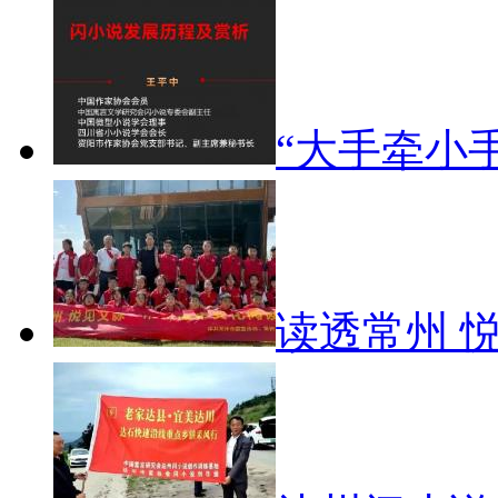
“大手牵小
读透常州 