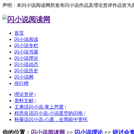
声明：本闪小说阅读网所发布闪小说作品及理论赏评作品皆为
首页
闪小说阅读
闪小说专栏
闪小说书屋
闪小说理论
闪小说动态
闪小说历史
闪小说网
排行榜
理论赏评
|
资料文献
|
王勇话闪小说-掌上芭蕾
|
程思良话闪小说-小说星空的闪电
|
秋菊话闪小说-心愿，在黑暗中寄托
你的位置：
闪小说阅读网
>>
闪小说理论
>>
研讨会