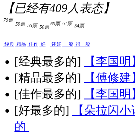
【已经有
409
人表态】
70票
61票
60票
59票
55票
54票
50票
经典
精品
佳作
好
还好
一般
很一般
[经典最多的]
【李国明
[精品最多的]
【傅修建
[佳作最多的]
【李国明
[好最多的]
【朵拉闪小
的