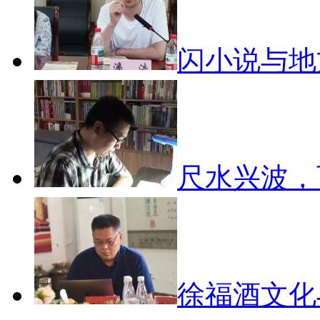
闪小说与
尺水兴波
徐福酒文