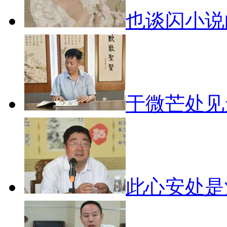
也谈闪小
于微芒处
此心安处