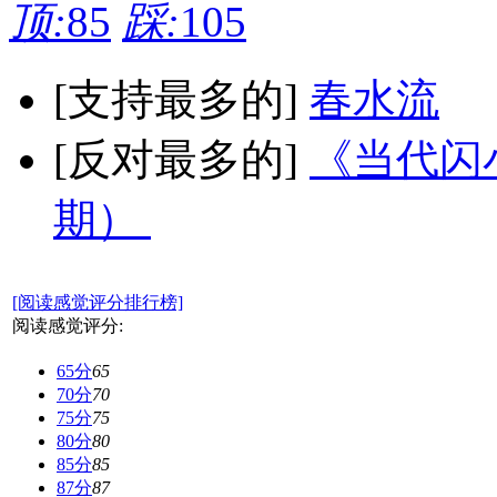
顶:
85
踩:
105
[支持最多的]
春水流
[反对最多的]
《当代闪小
期）
[阅读感觉评分排行榜]
阅读感觉评分:
65分
65
70分
70
75分
75
80分
80
85分
85
87分
87