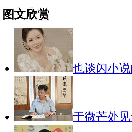
图文欣赏
也谈闪小
于微芒处