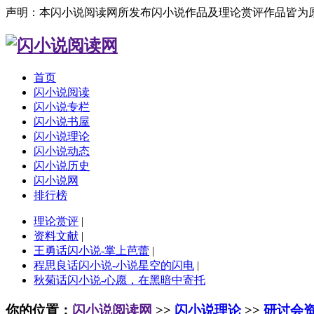
声明：本闪小说阅读网所发布闪小说作品及理论赏评作品皆为
首页
闪小说阅读
闪小说专栏
闪小说书屋
闪小说理论
闪小说动态
闪小说历史
闪小说网
排行榜
理论赏评
|
资料文献
|
王勇话闪小说-掌上芭蕾
|
程思良话闪小说-小说星空的闪电
|
秋菊话闪小说-心愿，在黑暗中寄托
你的位置：
闪小说阅读网
>>
闪小说理论
>>
研讨会