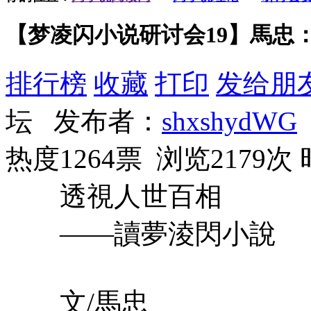
【梦凌闪小说研讨会19】馬忠
排行榜
收藏
打印
发给朋
坛 发布者：
shxshydWG
热度1264票 浏览2179次
透視人世百相
——讀夢淩閃小說
文/馬忠