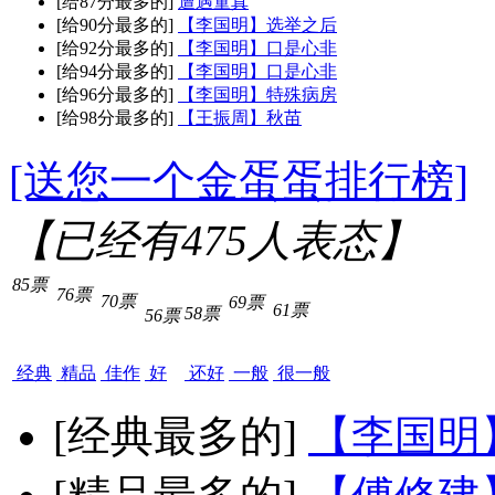
[给87分最多的]
遭遇童真
[给90分最多的]
【李国明】选举之后
[给92分最多的]
【李国明】口是心非
[给94分最多的]
【李国明】口是心非
[给96分最多的]
【李国明】特殊病房
[给98分最多的]
【王振周】秋苗
[送您一个金蛋蛋排行榜]
【已经有
475
人表态】
85票
76票
70票
69票
61票
58票
56票
经典
精品
佳作
好
还好
一般
很一般
[经典最多的]
【李国明