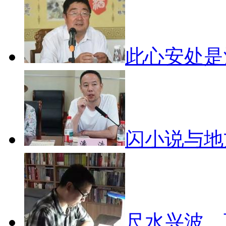
此心安处
闪小说与
尺水兴波