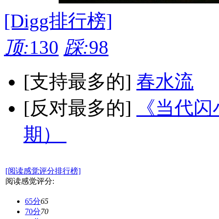
[Digg排行榜]
顶:
130
踩:
98
[支持最多的]
春水流
[反对最多的]
《当代闪小
期）
[阅读感觉评分排行榜]
阅读感觉评分:
65分
65
70分
70