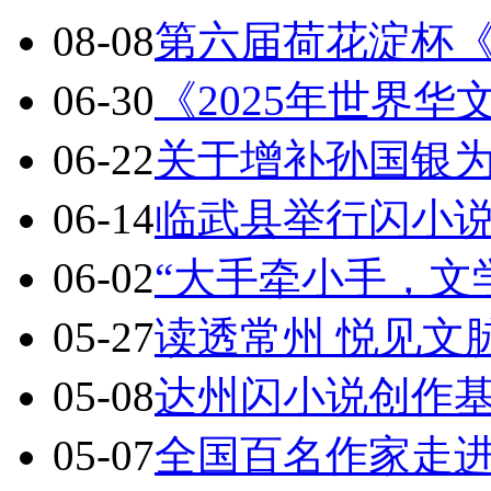
08-08
第六届荷花淀杯
06-30
《2025年世界
06-22
关于增补孙国银
06-14
临武县举行闪小
06-02
“大手牵小手，文
05-27
读透常州 悦见文
05-08
达州闪小说创作基地
05-07
全国百名作家走