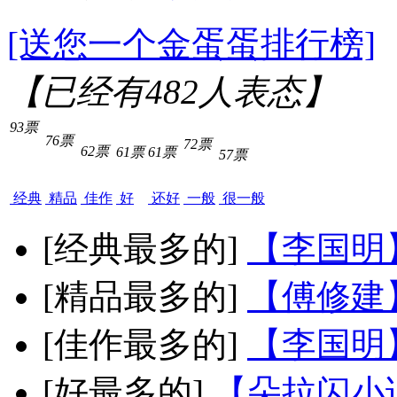
[送您一个金蛋蛋排行榜]
【已经有
482
人表态】
93票
76票
72票
62票
61票
61票
57票
经典
精品
佳作
好
还好
一般
很一般
[经典最多的]
【李国明
[精品最多的]
【傅修建
[佳作最多的]
【李国明
[好最多的]
【朵拉闪小