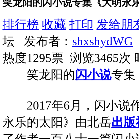
笑龙阳的闪小说专集《大明永
排行榜
收藏
打印
发给朋
坛 发布者：
shxshydWG
热度1295票 浏览3465次
笑龙阳的
闪小说
专集
2017年6月，闪小说
永乐的太阳》由北岳
出版
了作者一百八十一篇闪小