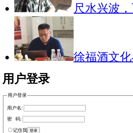
尺水兴波
徐福酒文
用户登录
用户登录
用户名:
密 码:
记住我