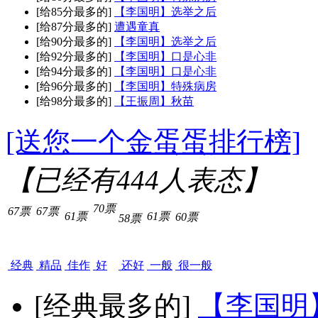
[给85分最多的]
【李国明】选举之后
[给87分最多的]
遭遇童真
[给90分最多的]
【李国明】选举之后
[给92分最多的]
【李国明】口是心非
[给94分最多的]
【李国明】口是心非
[给96分最多的]
【李国明】特殊病房
[给98分最多的]
【王振周】秋苗
[送您一个金蛋蛋排行榜]
【已经有
444
人表态】
70票
67票
67票
61票
61票
60票
58票
经典
精品
佳作
好
还好
一般
很一般
[经典最多的]
【李国明