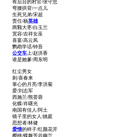
有后台的村官/张守忠
弯腰拱背/一点儿
生死兄弟/宋超
责任/杨
英雄
两颗大枣/白玉兰
宽容/吉祥女巫
喜宴/高云凤
鹦鹉学话/钟吾
公交车
上/赵洪香
谁是她爹/周东明
红尘男女
刺/喜春来
掌心的月亮/李洪菊
爱/刘志军
西施兰/熊荟蓉
化蝶/肖曙光
南国有佳人/阿土
镜子里的女人/姚庭
思想者/林健
爱情
的样子/红颜花开
樱桃/蝶舞芳谷幽兰