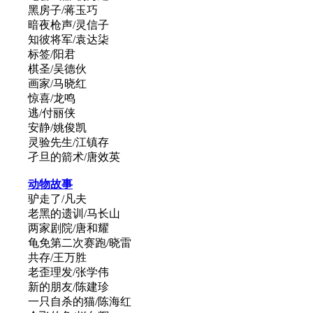
黑房子/蒋玉巧
暗夜枪声/灵信子
知彼将军/袁达柒
标签/阳君
棋圣/吴德伙
画家/马晓红
惊喜/龙鸣
逃/付丽侠
安静/姚俊凯
灵验先生/江镇存
孑旦的箭术/唐效英
动物
故事
驴走了/凡夫
老黑的遗训/马长山
两家剧院/唐和耀
龟免第二次赛跑/晓雷
共存/王万胜
老歪理发/张学伟
新的朋友/陈建珍
一只自杀的猫/陈海红