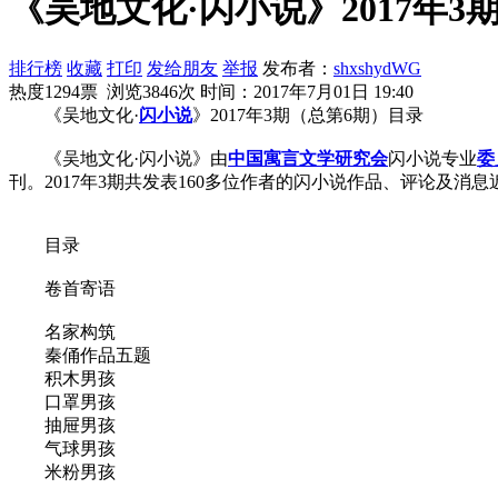
《吴地文化·闪小说》2017年3
排行榜
收藏
打印
发给朋友
举报
发布者：
shxshydWG
热度1294票 浏览3846次
时间：2017年7月01日 19:40
《吴地文化·
闪小说
》2017年3期（总第6期）目录
《吴地文化·闪小说》由
中国
寓言
文学
研究会
闪小说专业
委
刊。2017年3期共发表160多位作者的闪小说作品、评论及消息
目录
卷首寄语
名家构筑
秦俑作品五题
积木男孩
口罩男孩
抽屉男孩
气球男孩
米粉男孩