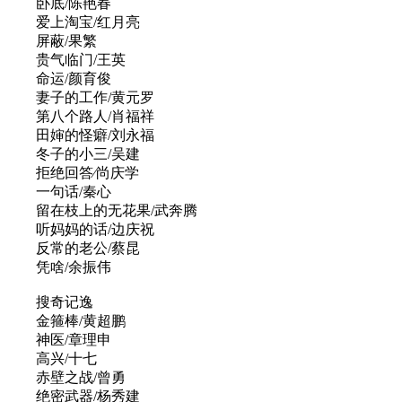
卧底/陈艳春
爱上淘宝/红月亮
屏蔽/果繁
贵气临门/王英
命运/颜育俊
妻子的工作/黄元罗
第八个路人/肖福祥
田婶的怪癖/刘永福
冬子的小三/吴建
拒绝回答∕尚庆学
一句话/秦心
留在枝上的无花果/武奔腾
听妈妈的话/边庆祝
反常的老公/蔡昆
凭啥/余振伟
搜奇记逸
金箍棒/黄超鹏
神医/章理申
高兴/十七
赤壁之战/曾勇
绝密武器/杨秀建