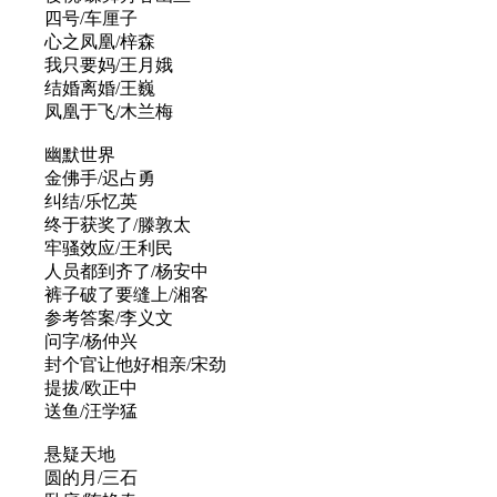
四号/车厘子
心之凤凰/梓森
我只要妈/王月娥
结婚离婚/王巍
凤凰于飞/木兰梅
幽默世界
金佛手/迟占勇
纠结/乐忆英
终于获奖了/滕敦太
牢骚效应/王利民
人员都到齐了/杨安中
裤子破了要缝上/湘客
参考答案/李义文
问字/杨仲兴
封个官让他好相亲/宋劲
提拔/欧正中
送鱼/汪学猛
悬疑天地
圆的月/三石