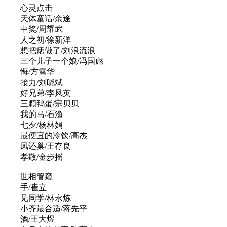
心灵点击
天体童话/余途
中奖/周耀武
人之初/徐新洋
想把痣做了/刘浪流浪
三个儿子一个娘/冯国彪
悔/方雪华
接力/刘晓斌
好兄弟/李凤英
三颗鸭蛋/宗贝贝
我的马/石渔
七夕/杨林娟
最便宜的冷饮/高杰
凤还巢/王存良
孝敬/金步摇
世相管窥
手/崔立
见同学/林永炼
小齐最合适/蒋先平
酒/王大煜