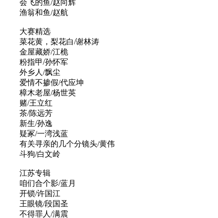
会飞的鱼/赵向辉
渔翁和鱼/赵航
大赛精选
菜花黄，梨花白/谢林涛
金屋藏娇/江桅
粉指甲/孙怀军
外乡人/飘尘
爱情不掺假/代应坤
樟木老屋/杨世英
赌/王立红
茶/陈远芳
新生/孙逸
疑冢/一湾浅蓝
有关寻亲的几个分镜头/黄伟
斗狗/白文岭
江苏专辑
咱们合个影/蓝月
开锁/许国江
王眼镜/段国圣
不得罪人/满震