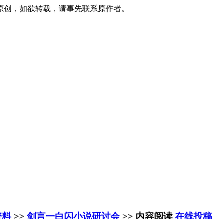
原创，如欲转载，请事先联系原作者。
资料
>>
剑言一白闪小说研讨会
>> 内容阅读
在线投稿