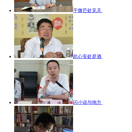
于微芒处见天
此心安处是酒
闪小说与地方