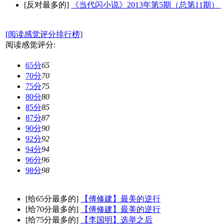
[反对最多的]
《当代闪小说》2013年第5期（总第11期）
[阅读感觉评分排行榜]
阅读感觉评分:
65分
65
70分
70
75分
75
80分
80
85分
85
87分
87
90分
90
92分
92
94分
94
96分
96
98分
98
[给65分最多的]
【傅修建】最美的逆行
[给70分最多的]
【傅修建】最美的逆行
[给75分最多的]
【李国明】选举之后