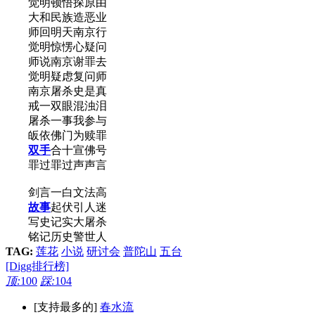
觉明顿悟探原由
大和民族造恶业
师回明天南京行
觉明惊愣心疑问
师说南京谢罪去
觉明疑虑复问师
南京屠杀史是真
戒一双眼混浊泪
屠杀一事我参与
皈依佛门为赎罪
双手
合十宣佛号
罪过罪过声声言
剑言一白文法高
故事
起伏引人迷
写史记实大屠杀
铭记历史警世人
TAG:
莲花
小说
研讨会
普陀山
五台
[Digg排行榜]
顶:
100
踩:
104
[支持最多的]
春水流