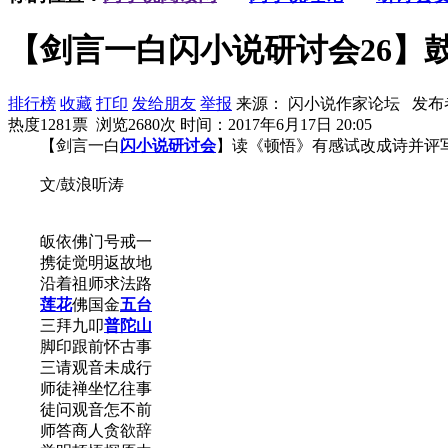
【剑言一白闪小说研讨会26】
排行榜
收藏
打印
发给朋友
举报
来源： 闪小说作家论坛 发布
热度1281票 浏览2680次
时间：2017年6月17日 20:05
【剑言一白
闪小说
研讨会
】读《顿悟》有感试改成诗并评
文/鼓浪听涛
皈依佛门号戒一
携徒觉明返故地
沿着祖师求法路
莲花
佛国金
五台
三拜九叩
普陀山
脚印跟前怀古事
三请观音未成行
师徒禅坐忆往事
徒问观音怎不前
师答商人贪欲辞