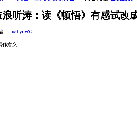
鼓浪听涛：读《顿悟》有感试改
者：
shxshydWG
写作意义