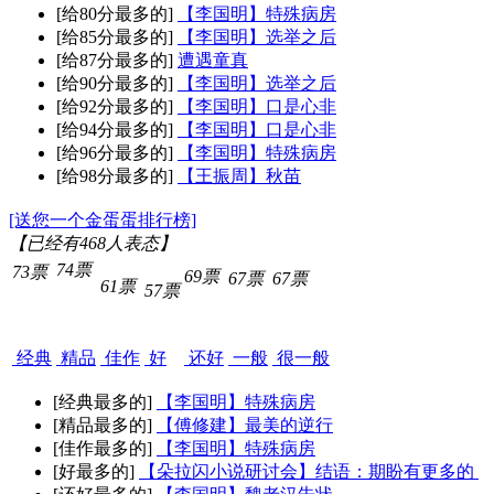
[给80分最多的]
【李国明】特殊病房
[给85分最多的]
【李国明】选举之后
[给87分最多的]
遭遇童真
[给90分最多的]
【李国明】选举之后
[给92分最多的]
【李国明】口是心非
[给94分最多的]
【李国明】口是心非
[给96分最多的]
【李国明】特殊病房
[给98分最多的]
【王振周】秋苗
[送您一个金蛋蛋排行榜]
【已经有
468
人表态】
74票
73票
69票
67票
67票
61票
57票
经典
精品
佳作
好
还好
一般
很一般
[经典最多的]
【李国明】特殊病房
[精品最多的]
【傅修建】最美的逆行
[佳作最多的]
【李国明】特殊病房
[好最多的]
【朵拉闪小说研讨会】结语：期盼有更多的