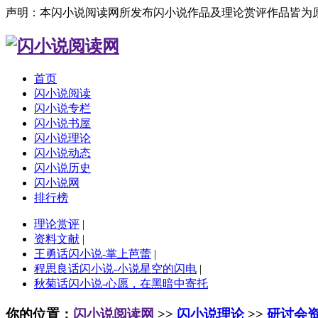
声明：本闪小说阅读网所发布闪小说作品及理论赏评作品皆为
首页
闪小说阅读
闪小说专栏
闪小说书屋
闪小说理论
闪小说动态
闪小说历史
闪小说网
排行榜
理论赏评
|
资料文献
|
王勇话闪小说-掌上芭蕾
|
程思良话闪小说-小说星空的闪电
|
秋菊话闪小说-心愿，在黑暗中寄托
你的位置：
闪小说阅读网
>>
闪小说理论
>>
研讨会