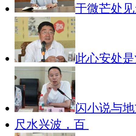
于微芒处
此心安处
闪小说与
尺水兴波，百