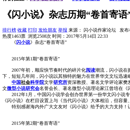
《闪小说》杂志历期“卷首寄语
排行榜
收藏
打印
发给朋友
举报
来源： 闪小说作家论坛 发布
热度1463票 浏览2508次
时间：2017年5月14日 22:33
《
闪小说
》杂志“卷首寄语”
2015年第1期“卷首寄语”
2007年初，顺应快节奏时代的碎片化
阅读
潮流，闪小说在拥
下，短短几年间，闪小说以其独特的魅力在世界华文文坛迅速
中国
社会
科学院
文学
研究所
资深教授、著名文学评论家樊发
文
微型小说
研究会
名誉会长、著名微型小说理论家江曾培在《
2012年1月，中国闪小说学会创办世界第一份华文闪小说专
《闪小说》在栏目设置上与《当代闪小说》大体相沿，但容量
特别感谢海内外广大文友对《闪小说》给予的大力支持！让
2015年第2期“卷首寄语”