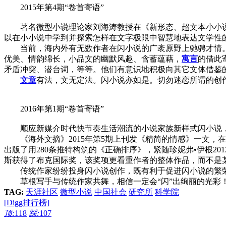
2015年第4期“卷首寄语”
著名微型小说理论家刘海涛教授在《新形态、超文本小小说的
以在小小说中学到并探索怎样在文字极限中智慧地表达文学性
当前，海内外有无数作者在闪小说的广袤原野上驰骋才情。
优美、情韵绵长，小品文的幽默风趣、含蓄蕴藉，
寓言
的借此
矛盾冲突、潜台词，等等。他们有意识地积极向其它文体借鉴
文章
有法，文无定法。闪小说亦如是。切勿迷恋所谓的创
2016年第1期“卷首寄语”
顺应新媒介时代快节奏生活潮流的小说家族新样式闪小说，
《海外文摘》2015年第5期上刊发《精简的情感》一文，在
出版了用280条推特构筑的《正确排序》，紧随珍妮弗•伊根2
斯获得了布克国际奖，该奖项更看重作者的整体作品，而不是
传统作家纷纷投身闪小说创作，既有利于促进闪小说的繁荣
草根写手与传统作家共舞，相信一定会“闪”出绚丽的光彩
TAG:
天涯社区
微型小说
中国社会
研究所
科学院
[Digg排行榜]
顶:
118
踩:
107