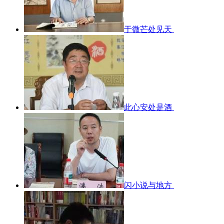
于微芒处见天
此心安处是酒
闪小说与地方