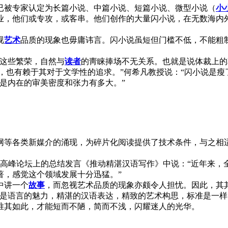
被专家认定为长篇小说、中篇小说、短篇小说、微型小说（
小
他们或专攻，或客串。他们创作的大量闪小说，在无数海内外
视
艺术
品质的现象也毋庸讳言。闪小说虽短但门槛不低，不能粗
这些繁荣，自然与
读者
的靑睐捧场不无关系。也就是说体裁上的
而兴，也有赖于其对于文学性的追求。”何希凡教授说：“闪小说是
是内在的审美密度和张力有多大。”
网等各类新媒介的涌现，为碎片化阅读提供了技术条件，与之相
说高峰论坛上的总结发言《推动精湛汉语写作》中说：“近年来，
著，感觉这个领域发展十分迅猛。”
中讲一个
故事
，而忽视艺术品质的现象亦颇令人担忧。因此，其其
是语言的魅力，精湛的汉语表达，精致的艺术构思，标准是一样
其如此，才能短而不陋，简而不浅，闪耀迷人的光华。