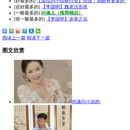
[好最多的]
【朵拉闪小说研讨会】结语：期盼有更多的
[还好最多的]
【李国明】魏老汉告状
[一般最多的]
叫魂儿（推荐精品）
[很一般最多的]
【李国明】选举之后
阅读上一篇
阅读下一篇
图文欣赏
也谈闪小说的