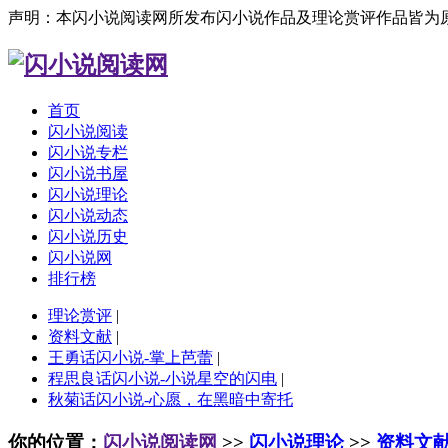
声明：本闪小说阅读网所发布闪小说作品及理论赏评作品皆为
首页
闪小说阅读
闪小说专栏
闪小说书屋
闪小说理论
闪小说动态
闪小说历史
闪小说网
排行榜
理论赏评
|
资料文献
|
王勇话闪小说-掌上芭蕾
|
程思良话闪小说-小说星空的闪电
|
秋菊话闪小说-心愿，在黑暗中寄托
你的位置：
闪小说阅读网
>>
闪小说理论
>>
资料文