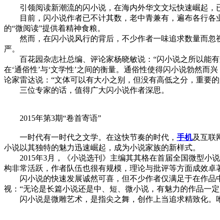
引领阅读新潮流的闪小说，在海内外华文文坛快速崛起，已
目前，闪小说作者已不计其数，老中青兼有，遍布各行各业，
的“微阅读”提供着精神食粮。
然而，在闪小说风行的背后，不少作者一味追求数量而忽
严。
百花园杂志社总编、评论家杨晓敏说：“闪小说之所以能有
在‘通俗性’与‘文学性’之间的衡量。通俗性使得闪小说勃然
论家雷达说：“文体可以有大小之别，但没有高低之分，重要的
三位专家的话，值得广大闪小说作者深思。
2015年第3期“卷首寄语”
一时代有一时代之文学。在这快节奏的时代，
手机
及互联
小说以其独特的魅力迅速崛起，成为小说家族的新样式。
2015年3月，《小说选刊》主编其其格在首届全国微型小
构非常活跃，作者队伍也很有规模，理论与批评等方面成效卓
闪小说的快速发展诚然可喜，但不少作者仅满足于在作品
视：“无论是长篇小说还是中、短、微小说，有魅力的作品一定
闪小说是微雕艺术，是指尖之舞，创作上当追求精致化。唯