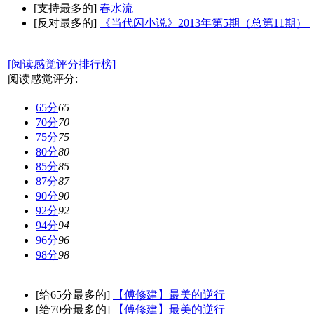
[支持最多的]
春水流
[反对最多的]
《当代闪小说》2013年第5期（总第11期）
[阅读感觉评分排行榜]
阅读感觉评分:
65分
65
70分
70
75分
75
80分
80
85分
85
87分
87
90分
90
92分
92
94分
94
96分
96
98分
98
[给65分最多的]
【傅修建】最美的逆行
[给70分最多的]
【傅修建】最美的逆行