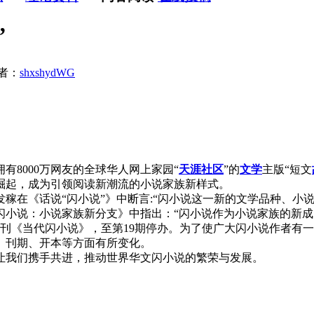
”
者：
shxshydWG
有8000万网友的全球华人网上家园“
天涯社区
”的
文学
主版“短文
崛起，成为引领阅读新潮流的小说家族新样式。
稼在《话说“闪小说”》中断言:“闪小说这一新的文学品种、小
闪小说：小说家族新分支》中指出：“闪小说作为小说家族的新成
刊《当代闪小说》，至第19期停办。为了使广大闪小说作者有
、刊期、开本等方面有所变化。
我们携手共进，推动世界华文闪小说的繁荣与发展。