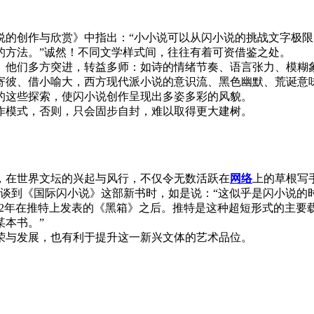
创作与欣赏》中指出：“小小说可以从闪小说的挑战文字极限
的方法。”诚然！不同文学样式间，往往有着可资借鉴之处。
他们多方突进，转益多师：如诗的情绪节奏、语言张力、模糊象
寄彼、借小喻大，西方现代派小说的意识流、黑色幽默、荒诞意
的这些探索，使闪小说创作呈现出多姿多彩的风貌。
作模式，否则，只会固步自封，难以取得更大建树。
在世界文坛的兴起与风行，不仅令无数活跃在
网络
上的草根写
谈到《国际闪小说》这部新书时，如是说：“这似乎是闪小说的时
012年在推特上发表的《黑箱》之后。推特是这种超短形式的主要载
某本书。”
与发展，也有利于提升这一新兴文体的艺术品位。
！