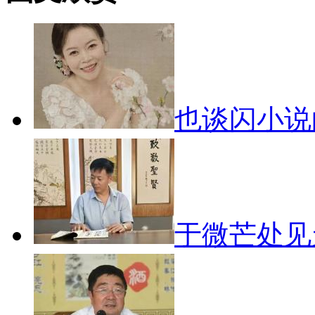
也谈闪小
于微芒处