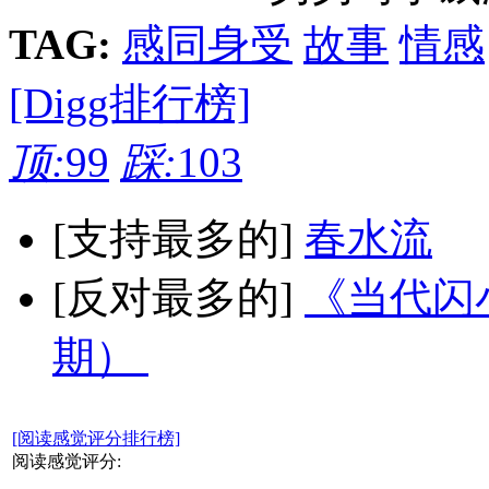
TAG:
感同身受
故事
情感
[Digg排行榜]
顶:
99
踩:
103
[支持最多的]
春水流
[反对最多的]
《当代闪小
期）
[阅读感觉评分排行榜]
阅读感觉评分: