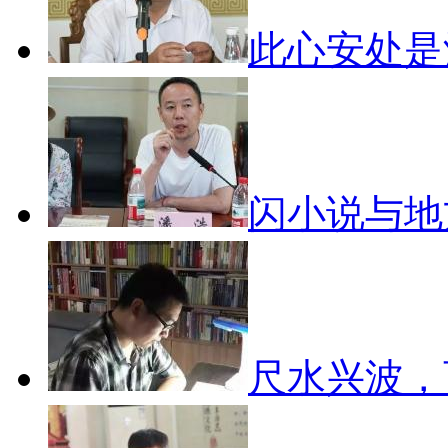
此心安处
闪小说与
尺水兴波