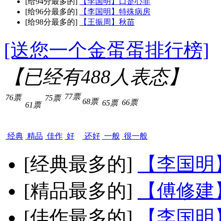
[给94分最多的]
【李国明】口是心非
[给96分最多的]
【李国明】特殊病房
[给98分最多的]
【王振周】秋苗
[送您一个金蛋蛋排行榜]
【已经有
488
人表态】
77票
76票
75票
68票
66票
65票
61票
经典
精品
佳作
好
还好
一般
很一般
[经典最多的]
【李国明
[精品最多的]
【傅修建
[佳作最多的]
【李国明