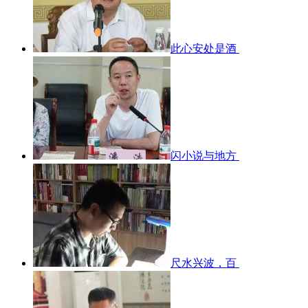
此心安处是酒
闪小说与地方
尺水兴波，百