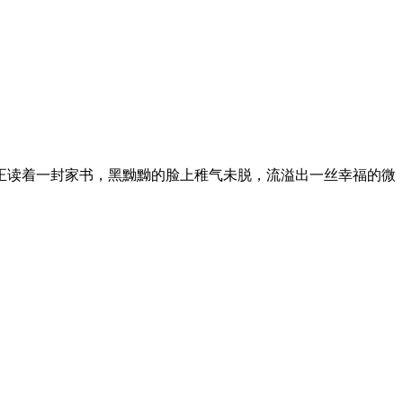
正读着一封家书，黑黝黝的脸上稚气未脱，流溢出一丝幸福的微