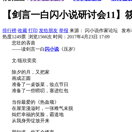
【剑言一白闪小说研讨会11】
排行榜
收藏
打印
发给朋友
举报
来源： 闪小说作家论坛 发布
热度1249票 浏览1566次
时间：2017年4月23日 17:09
悲壮的吝啬
——读剑言一白
闪小说
《压岁》
文/筱欣奕奕
除夕的月，又把家
画成正圆
准备了一桌饭菜，妆点节日
准备了一些唠叨，塞进红包
当你最爱的《热血颂》
在屋里漫溢时，一张稚气未脱
灿烂幸福的笑脸，霸道地
从我身旁绽放开来