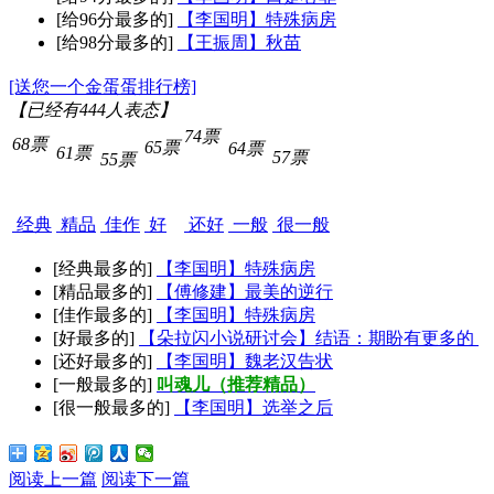
[给96分最多的]
【李国明】特殊病房
[给98分最多的]
【王振周】秋苗
[送您一个金蛋蛋排行榜]
【已经有
444
人表态】
74票
68票
65票
64票
61票
57票
55票
经典
精品
佳作
好
还好
一般
很一般
[经典最多的]
【李国明】特殊病房
[精品最多的]
【傅修建】最美的逆行
[佳作最多的]
【李国明】特殊病房
[好最多的]
【朵拉闪小说研讨会】结语：期盼有更多的
[还好最多的]
【李国明】魏老汉告状
[一般最多的]
叫魂儿（推荐精品）
[很一般最多的]
【李国明】选举之后
阅读上一篇
阅读下一篇