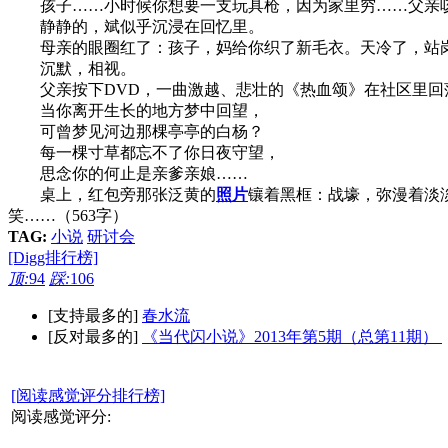
孩子……小时候你想要一支玩具枪，因为家里穷……父亲咳
静静的，斌似乎沉浸在回忆里。
母亲的眼圈红了：孩子，妈给你织了新毛衣。天冷了，站岗
沉默，相视。
父亲按下DVD，一曲激越、悲壮的《热血颂》在社区里回
当你离开生长的地方梦中回望，
可曾梦见河边那棵亭亭的白杨？
每一棵寸草都忘不了你日夜守望，
思念你的何止是亲爹亲娘……
桌上，红包旁那张泛黄的
照片
镶着黑框：战壕，弥漫着淡
笑……（563字）
TAG:
小说
研讨会
[Digg排行榜]
顶:
94
踩:
106
[支持最多的]
春水流
[反对最多的]
《当代闪小说》2013年第5期（总第11期）
[阅读感觉评分排行榜]
阅读感觉评分: