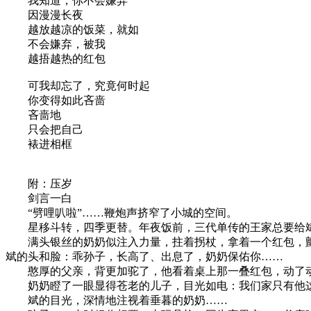
我知道，你不会嫌弃
因漫漫长夜
越放越凉的饭菜，就如
不会嫌弃，被我
越捂越热的红包
可我却忘了，究竟何时起
你变得如此吝啬
吝啬地
只会把自己
裱进相框
附：压岁
剑言一白
“劈哩叭啦”……鞭炮声挤窄了小城的空间。
星移斗转，四季更替。年夜饭前，三代单传的王家总要给
满头银丝的奶奶似注入力量，拄着拐杖，拿着一个红包，颤
斌的头和脸：乖孙子，长高了、出息了，奶奶保佑你……
憨厚的父亲，背更加驼了，他看着桌上那一叠红包，动了动
奶奶瞪了一眼显得苍老的儿子，目光如电：我们家只有他这
斌的目光，深情地注视着垂暮的奶奶……