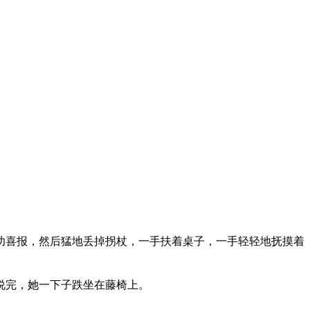
喜报，然后猛地丢掉拐杖，一手扶着桌子，一手轻轻地抚摸着
说完，她一下子跌坐在藤椅上。