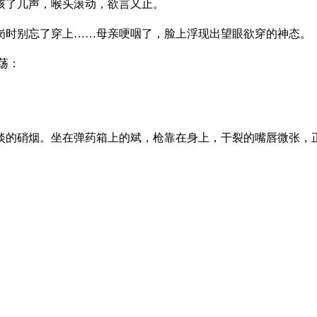
了几声，喉头滚动，欲言又止。
时别忘了穿上……母亲哽咽了，脸上浮现出望眼欲穿的神态。
荡：
淡的硝烟。坐在弹药箱上的斌，枪靠在身上，干裂的嘴唇微张，