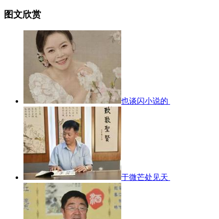
图文欣赏
也谈闪小说的
于微芒处见天