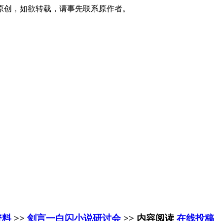
原创，如欲转载，请事先联系原作者。
资料
>>
剑言一白闪小说研讨会
>> 内容阅读
在线投稿