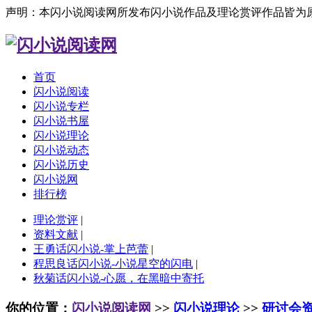
声明：本闪小说阅读网所发布闪小说作品及理论赏评作品皆为
首页
闪小说阅读
闪小说专栏
闪小说书屋
闪小说理论
闪小说动态
闪小说历史
闪小说网
排行榜
理论赏评
|
资料文献
|
王勇话闪小说-掌上芭蕾
|
程思良话闪小说-小说星空的闪电
|
秋菊话闪小说-心愿，在黑暗中寄托
你的位置：
闪小说阅读网
>>
闪小说理论
>>
研讨会