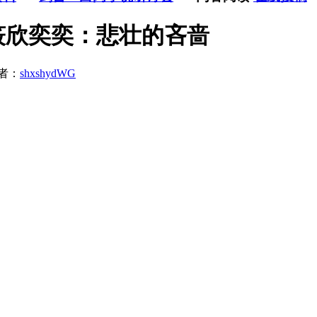
筱欣奕奕：悲壮的吝啬
者：
shxshydWG