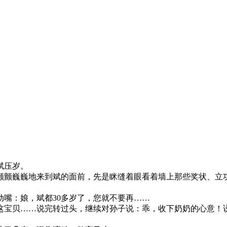
斌压岁。
颤巍巍地来到斌的面前，先是眯缝着眼看着墙上那些奖状、立功
嘴：娘，斌都30多岁了，您就不要再……
宝贝……说完转过头，继续对孙子说：乖，收下奶奶的心意！