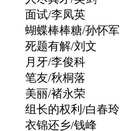
面试/李凤英
蝴蝶棒棒糖/孙怀军
死题有解/刘文
月牙/李俊科
笔友/秋桐落
美丽/褚永荣
组长的权利/白春玲
衣锦还乡/钱峰