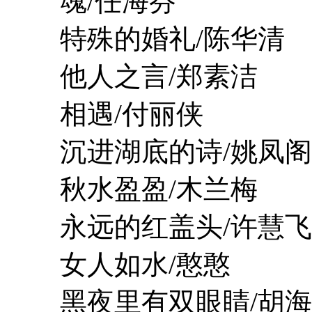
魂/任海芬
特殊的婚礼/陈华清
他人之言/郑素洁
相遇/付丽侠
沉进湖底的诗/姚凤阁
秋水盈盈/木兰梅
永远的红盖头/许慧飞
女人如水/憨憨
黑夜里有双眼睛/胡海