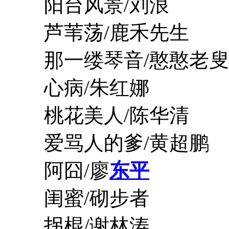
阳台风景/刘浪
芦苇荡/鹿禾先生
那一缕琴音/憨憨老叟
心病/朱红娜
桃花美人/陈华清
爱骂人的爹/黄超鹏
阿囧/廖
东平
闺蜜/砌步者
拐棍/谢林涛