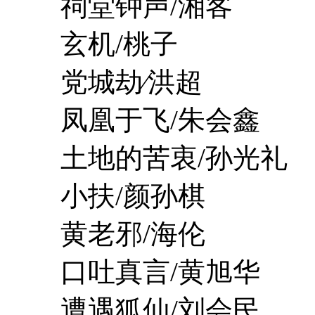
祠堂钟声/湘客
玄机/桃子
党城劫∕洪超
凤凰于飞/朱会鑫
土地的苦衷/孙光礼
小扶/颜孙棋
黄老邪/海伦
口吐真言/黄旭华
遭遇狐仙/刘会民