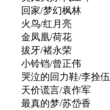
回家/梦幻枫林
火鸟/红月亮
金凤凰/荷花
拔牙/褚永荣
小铃铛/曾正伟
哭泣的回力鞋/李拴伍
天价谎言/袁作军
最真的梦/苏岱香