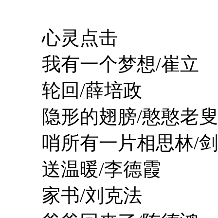
心灵点击
我有一个梦想/崔立
轮回/薛培政
隐形的翅膀/憨憨老叟
哨所有一片相思林/剑
送温暖/李德霞
家书/刘克法