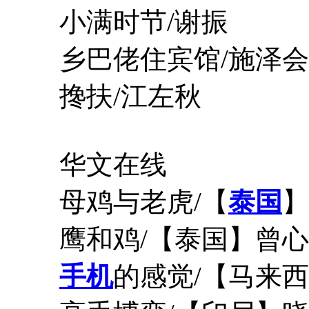
小满时节/谢振
乡巴佬住宾馆/施泽会
搀扶/江左秋
华文在线
母鸡与老虎/【
泰国
】
鹰和鸡/【泰国】曾心
手机
的感觉/【马来