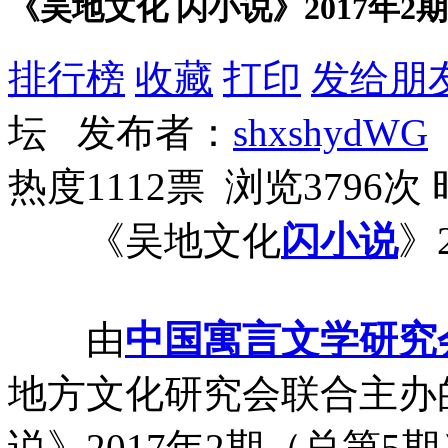
《吴地文化 闪小说》2017年2
排行榜
收藏
打印
发给朋
坛 发布者：
shxshydWG
热度1112票 浏览3796次
《吴地文化
闪小说
》
由
中国
寓言
文学
研究
地方文化研究会联合主办
说》2017年2期（总第5