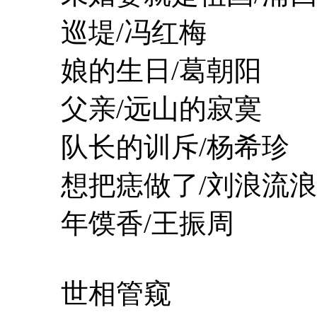
巡堤/冯红梅
娘的生日/葛朝阳
父亲/远山的寂寞
队长的训斥/杨希珍
想把痣做了/刘浪流浪
年馍香/王振周
世相管窥