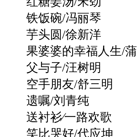
红糖姜汤/宋劲
铁饭碗/冯丽琴
芋头圆/徐新洋
果婆婆的幸福人生/蒲
父与子/汪树明
空手朋友/舒三明
遗嘱/刘青纯
送衬衫∕一路欢歌
笑比哭好/代应坤