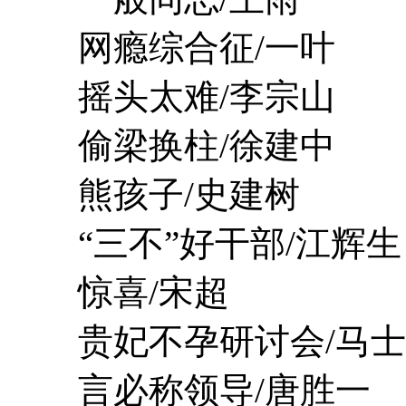
网瘾综合征/一叶
摇头太难/李宗山
偷梁换柱/徐建中
熊孩子/史建树
“三不”好干部/江辉生
惊喜/宋超
贵妃不孕研讨会/马士
言必称领导/唐胜一