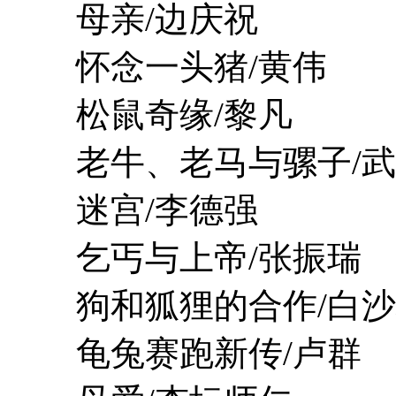
母亲/边庆祝
怀念一头猪/黄伟
松鼠奇缘/黎凡
老牛、老马与骡子/武
迷宫/李德强
乞丐与上帝/张振瑞
狗和狐狸的合作/白沙
龟兔赛跑新传/卢群