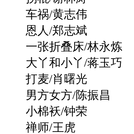
车祸/黄志伟
恩人/郑志斌
一张折叠床/林永炼
大丫和小丫/蒋玉巧
打麦/肖曙光
男方女方/陈振昌
小棉袄/钟荣
禅师/王虎