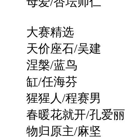
母爱/杏坛师仁
大赛精选
天价座石/吴建
涅槃/蓝鸟
缸/任海芬
猩猩人/程赛男
春暖花就开/孔爱丽
物归原主/麻坚