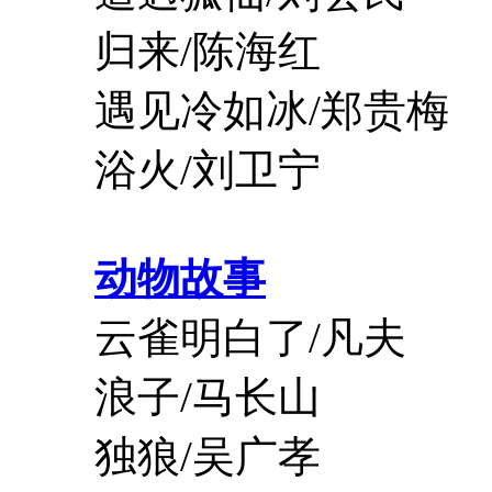
归来/陈海红
遇见冷如冰/郑贵梅
浴火/刘卫宁
动物
故事
云雀明白了/凡夫
浪子/马长山
独狼/吴广孝