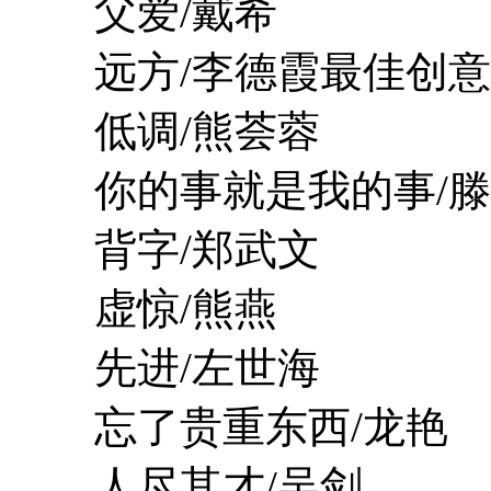
父爱/戴希
远方/李德霞最佳创意
低调/熊荟蓉
你的事就是我的事/滕
背字/郑武文
虚惊/熊燕
先进/左世海
忘了贵重东西/龙艳
人尽其才/吴剑