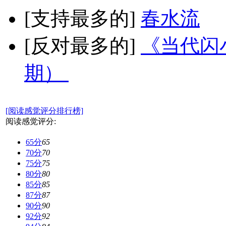
[支持最多的]
春水流
[反对最多的]
《当代闪小
期）
[阅读感觉评分排行榜]
阅读感觉评分:
65分
65
70分
70
75分
75
80分
80
85分
85
87分
87
90分
90
92分
92