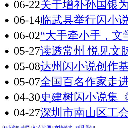
06-22
关于增补孙国银
06-14
临武县举行闪小
06-02
“大手牵小手，文
05-27
读透常州 悦见文
05-08
达州闪小说创作基地
05-07
全国百名作家走
04-30
史建树闪小说集
04-27
深圳市南山区工
闪小说阅读网
|
站点地图
|
友情链接
|
联系我们
|