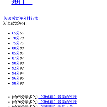
期）
[阅读感觉评分排行榜]
阅读感觉评分:
65分
65
70分
70
75分
75
80分
80
85分
85
87分
87
90分
90
92分
92
94分
94
96分
96
98分
98
[给65分最多的]
【傅修建】最美的逆行
[给70分最多的]
【傅修建】最美的逆行
[给75分最多的]
【李国明】选举之后