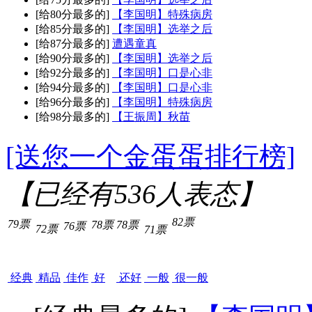
[给80分最多的]
【李国明】特殊病房
[给85分最多的]
【李国明】选举之后
[给87分最多的]
遭遇童真
[给90分最多的]
【李国明】选举之后
[给92分最多的]
【李国明】口是心非
[给94分最多的]
【李国明】口是心非
[给96分最多的]
【李国明】特殊病房
[给98分最多的]
【王振周】秋苗
[送您一个金蛋蛋排行榜]
【已经有
536
人表态】
82票
79票
78票
78票
76票
72票
71票
经典
精品
佳作
好
还好
一般
很一般