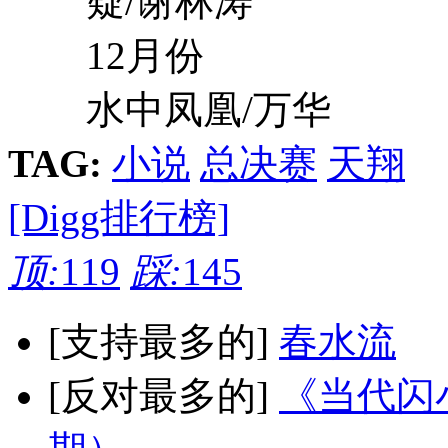
疑/谢林涛
12月份
水中凤凰/万华
TAG:
小说
总决赛
天翔
[Digg排行榜]
顶:
119
踩:
145
[支持最多的]
春水流
[反对最多的]
《当代闪小