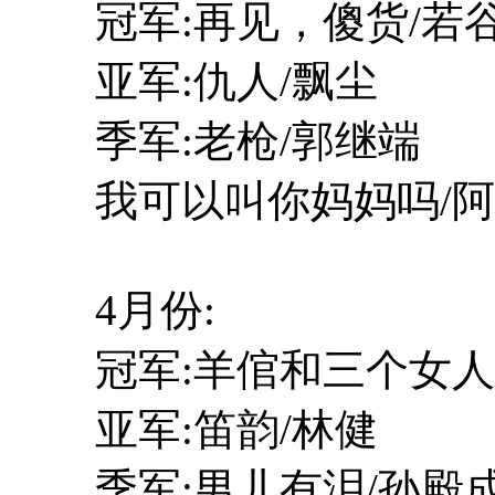
冠军:再见，傻货/若
亚军:仇人/飘尘
季军:老枪/郭继端
我可以叫你妈妈吗/阿
4月份:
冠军:羊倌和三个女人
亚军:笛韵/林健
季军:男儿有泪/孙殿