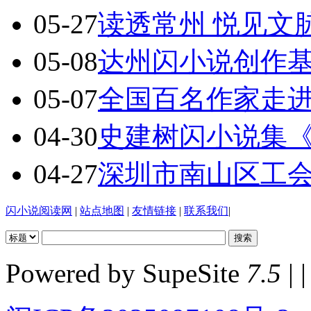
05-27
读透常州 悦见文
05-08
达州闪小说创作基地
05-07
全国百名作家走
04-30
史建树闪小说集
04-27
深圳市南山区工
闪小说阅读网
|
站点地图
|
友情链接
|
联系我们
|
Powered by SupeSite
7.5
| |