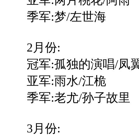
季军:梦/左世海
2月份:
冠军:孤独的演唱/凤
亚军:雨水/江桅
季军:老尤/孙子故里
3月份: