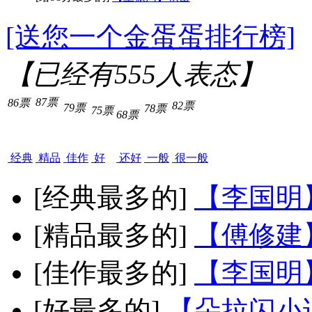
[送您一个金蛋蛋排行榜]
【已经有
555
人表态】
87票
86票
82票
79票
78票
75票
68票
经典
精品
佳作
好
还好
一般
很一般
[经典最多的]
【李国明
[精品最多的]
【傅修建
[佳作最多的]
【李国明
[好最多的]
【朵拉闪小