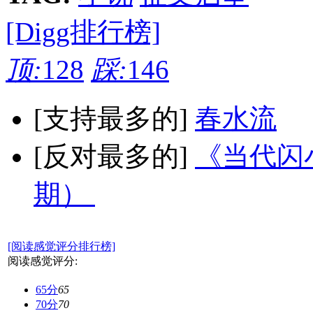
[Digg排行榜]
顶:
128
踩:
146
[支持最多的]
春水流
[反对最多的]
《当代闪小
期）
[阅读感觉评分排行榜]
阅读感觉评分:
65分
65
70分
70