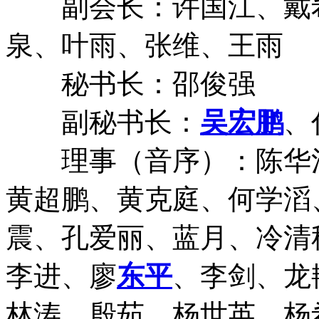
副会长：许国江、戴希
泉、叶雨、张维、王雨
秘书长：邵俊强
副秘书长：
吴宏鹏
、
理事（音序）：陈华清
黄超鹏、黄克庭、何学滔
震、孔爱丽、蓝月、冷清
李进、廖
东平
、李剑、龙
林涛、殷茹、杨世英、杨