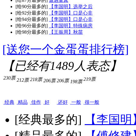
[给87分最多的]
遭遇童真
[给90分最多的]
【李国明】选举之后
[给92分最多的]
【李国明】口是心非
[给94分最多的]
【李国明】口是心非
[给96分最多的]
【李国明】特殊病房
[给98分最多的]
【王振周】秋苗
[送您一个金蛋蛋排行榜]
【已经有
1489
人表态】
230票
219票
218票
212票
206票
206票
198票
经典
精品
佳作
好
还好
一般
很一般
[经典最多的]
【李国明
[精品最多的]
【傅修建