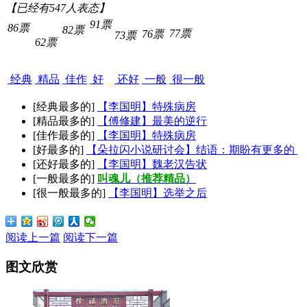
【已经有
547
人表态】
91票
86票
82票
77票
76票
73票
62票
经典
精品
佳作
好
还好
一般
很一般
[经典最多的]
【李国明】特殊病房
[精品最多的]
【傅修建】最美的逆行
[佳作最多的]
【李国明】特殊病房
[好最多的]
【朵拉闪小说研讨会】结语：期盼有更多的
[还好最多的]
【李国明】魏老汉告状
[一般最多的]
叫魂儿（推荐精品）
[很一般最多的]
【李国明】选举之后
阅读上一篇
阅读下一篇
图文欣赏