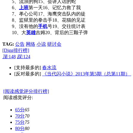
5、流浪的狗15、会讲人话的蛇
6、
上班
第一天16、记忆力救了我
7、孝心公司17、海鹰突击队内的徒
8、监狱里的拳击手18、花猫的见证
9、没有他的
手机
号19、交往统计表
10、大
英雄
吉姆20、背后的三颗子弹
TAG:
公告
网络
小说
研讨会
[Digg排行榜]
顶:
148
踩:
124
[支持最多的]
春水流
[反对最多的]
《当代闪小说》2013年第5期（总第11期）
[阅读感觉评分排行榜]
阅读感觉评分:
65分
65
70分
70
75分
75
80分
80