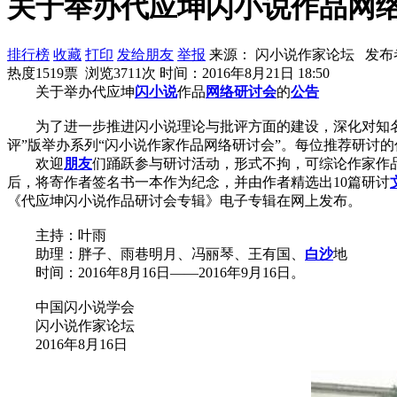
关于举办代应坤闪小说作品网
排行榜
收藏
打印
发给朋友
举报
来源： 闪小说作家论坛 发布
热度1519票 浏览3711次
时间：2016年8月21日 18:50
关于举办代应坤
闪小说
作品
网络
研讨会
的
公告
为了进一步推进闪小说理论与批评方面的建设，深化对知名
评”版举办系列“闪小说作家作品网络研讨会”。每位推荐研讨的
欢迎
朋友
们踊跃参与研讨活动，形式不拘，可综论作家作
后，将寄作者签名书一本作为纪念，并由作者精选出10篇研讨
《代应坤闪小说作品研讨会专辑》电子专辑在网上发布。
主持：叶雨
助理：胖子、雨巷明月、冯丽琴、王有国、
白沙
地
时间：2016年8月16日——2016年9月16日。
中国闪小说学会
闪小说作家论坛
2016年8月16日