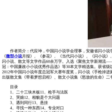
作者简介：代应坤，中国闪小说学会理事，安徽省闪小说学
《
微型小说
月报》、《参花》、《当代闪小说》、《闪小说》
闪小说、散文等文学作品60余万字。入选《聚焦文学新潮流—
冠：中国廉政小小说优秀作品选》等30本文学精选集。获省级
2012年中国闪小说年度总冠军大赛年度奖，闪小说《手枪掉
出版散文集《带着梦想启程》、散文小说集《怒放的生命》二
目录
1、二十三块木板11、枪手与法医
2、哭娘12、相貌是个大问题
3、遇到同行13、悬挂
4、寻找一种东西14、专业对口