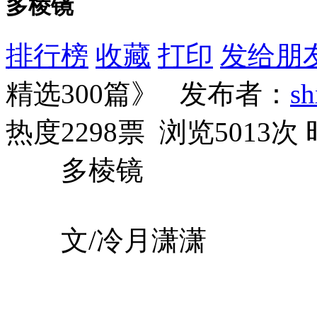
多棱镜
排行榜
收藏
打印
发给朋
精选300篇》 发布者：
s
热度2298票 浏览5013次
多棱镜
文/冷月潇潇