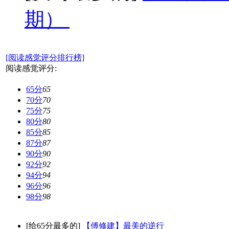
期）
[阅读感觉评分排行榜]
阅读感觉评分:
65分
65
70分
70
75分
75
80分
80
85分
85
87分
87
90分
90
92分
92
94分
94
96分
96
98分
98
[给65分最多的]
【傅修建】最美的逆行