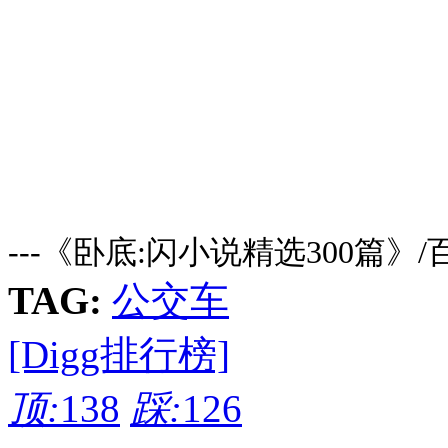
---《卧底:闪小说精选300篇》
TAG:
公交车
[Digg排行榜]
顶:
138
踩:
126