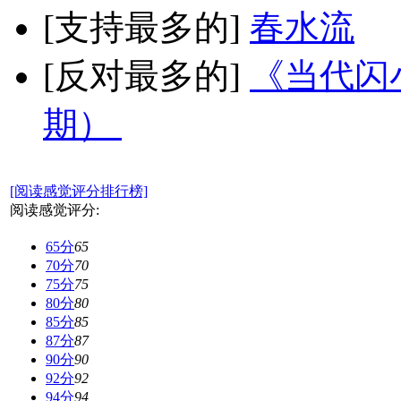
[支持最多的]
春水流
[反对最多的]
《当代闪小
期）
[阅读感觉评分排行榜]
阅读感觉评分:
65分
65
70分
70
75分
75
80分
80
85分
85
87分
87
90分
90
92分
92
94分
94